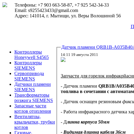
Телефоны: +7 903 663-58-87, +7 925 542-34-33
Email: s9255423433@gmail.com
Адрес: 141014, г. Мытищи, ул. Веры Волошиной 56
П
Датчик пламени QRB1B-A035B40
Контроллеры
14:11 19 августа 2011
Honeywell S4565
Контроллеры
SIEMENS
Сервопривода
Запчасти для горелок инфракрйас
SIEMENS
Датчики пламени
- Датчик пламени
QRB1B/A035B4
SIEMENS
топлива в сочетании с автоматам
Трансформаторы
розжига SIEMENS
- Датчик оснащен резиновым
фикс
Запасные части
котлов отопления
- Работа
инфракрасного датчика ха
Вентилятоы,
- Д
линна корпуса 50мм
крыльчатки, трубки
котлов
- Видимая длинна кабеля 36см
Газовые,