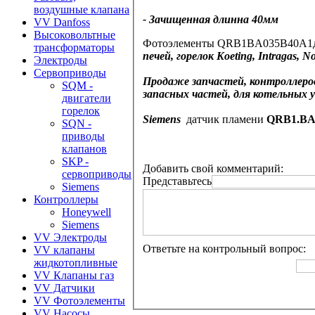
воздушные клапана
- Зачищенная длинна 40мм
VV Danfoss
Высоковольтные
Фотоэлементы
QRB1BA035B40A1
трансформаторы
печей, горелок Koeting, Intragas, 
Электроды
Сервоприводы
Продаже запчастей, контроллеров
SQM -
запасных частей, для котельных у
двигатели
горелок
Siemens
датчик пламени
QRB1.BA
SQN -
приводы
клапанов
SKP -
Добавить свой комментарий:
сервоприводы
Представьтесь
Siemens
Контроллеры
Honeywell
Siemens
VV Электроды
Ответьте на контрольный вопрос:
VV клапаны
жидкотопливные
VV Клапаны газ
VV Датчики
VV Фотоэлементы
VV Насосы