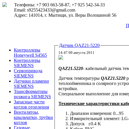
Телефоны: +7 903 663-58-87, +7 925 542-34-33
Email: s9255423433@gmail.com
Адрес: 141014, г. Мытищи, ул. Веры Волошиной 56
П
Датчик QAZ21-5220
Контроллеры
14:47 09 августа 2011
Honeywell S4565
Контроллеры
SIEMENS
QAZ21.5220
- кабельный датчик т
Сервопривода
SIEMENS
Датчик температуры
QAZ21.5220
разрабо
Датчики пламени
теплообменника и солярног
SIEMENS
встройки.
Трансформаторы
Специальное выполнение для измер
розжига SIEMENS
Запасные части
Технические характеристики каб
котлов отопления
Вентилятоы,
Диапазон измерения:
0...95
крыльчатки, трубки
Измирительный элемент:
LG-
котлов
Допуск
±0.4 K
Газовые,
Кабель
PVC