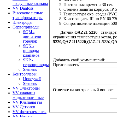
воздушные клапана
Пoстoянная времени
30 сек
VV Danfoss
Степень защиты корпуса: IP 
Высоковольтные
Температура окр. среды (PVC
трансформаторы
Класс защиты III по EN 60 73
Электроды
Сопротивление изоляции 50
Сервоприводы
SQM -
Датчик
QAZ21-5220
- стандар
двигатели
ограничения температуры котла, р
горелок
5220,
QAZ2115220
,QAZ-21-5220,
QA
SQN -
приводы
клапанов
Добавить свой комментарий:
SKP -
Представьтесь
сервоприводы
Siemens
Контроллеры
Honeywell
Siemens
VV Электроды
Ответьте на контрольный вопрос:
VV клапаны
жидкотопливные
VV Клапаны газ
VV Датчики
VV Фотоэлементы
VV Насосы