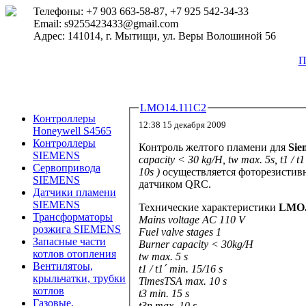
Телефоны: +7 903 663-58-87, +7 925 542-34-33
Email: s9255423433@gmail.com
Адрес: 141014, г. Мытищи, ул. Веры Волошиной 56
П
LMO14.111C2
Контроллеры
12:38 15 декабря 2009
Honeywell S4565
Контроллеры
Контроль желтого пламени для
Sie
SIEMENS
capacity < 30 kg/H, tw max. 5s, t1 / t
Сервопривода
10s
)
осуществляется фоторезистивн
SIEMENS
датчиком QRC.
Датчики пламени
SIEMENS
Технические характеристики
LMO.
Трансформаторы
Mains voltage AC 110 V
розжига SIEMENS
Fuel valve stages 1
Запасные части
Burner capacity < 30kg/H
котлов отопления
tw max. 5 s
Вентилятоы,
t1 / t1´ min. 15/16 s
крыльчатки, трубки
TimesTSA max. 10 s
котлов
t3 min. 15 s
Газовые,
t3n max. 10 s