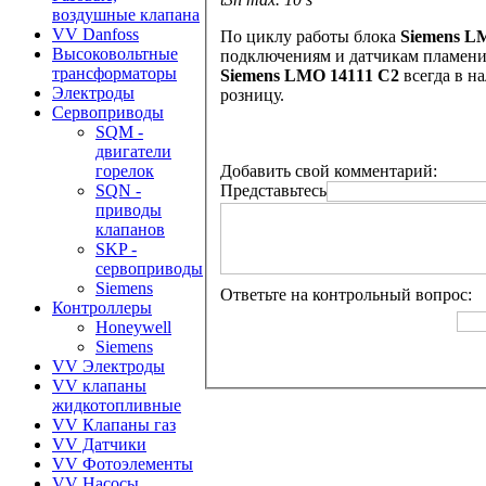
воздушные клапана
VV Danfoss
По циклу работы блока
Siemens L
Высоковольтные
подключениям и датчикам пламени
трансформаторы
Siemens LMO 14111 C2
всегда в н
Электроды
розницу.
Сервоприводы
SQM -
двигатели
Добавить свой комментарий:
горелок
Представьтесь
SQN -
приводы
клапанов
SKP -
сервоприводы
Siemens
Ответьте на контрольный вопрос:
Контроллеры
Honeywell
Siemens
VV Электроды
VV клапаны
жидкотопливные
VV Клапаны газ
VV Датчики
VV Фотоэлементы
VV Насосы