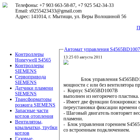
Телефоны: +7 903 663-58-87, +7 925 542-34-33
Email: s9255423433@gmail.com
Адрес: 141014, г. Мытищи, ул. Веры Волошиной 56
П
Автомат управления S4565BD100
Контроллеры
13:25 03 августа 2011
Honeywell S4565
Контроллеры
SIEMENS
Сервопривода
Блок управления S4565BD1007B
SIEMENS
мощности с или без вентилятора п
Датчики пламени
-
Корпус S4565BD1007B
SIEMENS
выполнен из негорючего пластика
Трансформаторы
- Имеет две функции блокировки:
розжига SIEMENS
переустановки фиксации времени 
Запасные части
- Шаговый двигатель повторяет вес
котлов отопления
пламени.
Вентилятоы,
- Блок управления горением S45
крыльчатки, трубки
со встроенным подключением.
котлов
Газовые,