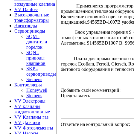
воздушные клапана
Применяется программатор S456
VV Danfoss
промышленном,тепловом оборудова
Высоковольтные
Включение основной горелки опред
трансформаторы
индикацией.S4565BD-1007B удобе
Электроды
Сервоприводы
Блок управления горения S 4565
SQM -
атмосферных котлов с пилотной г
двигатели
Автоматика S14565BD1007 B, S95
горелок
SQN -
приводы
Платы для промышленного оборуд
клапанов
горелок Ecoflam, Ferroli, Giersc
SKP -
бытового оборудования и теплосет
сервоприводы
Siemens
Контроллеры
Добавить свой комментарий:
Honeywell
Представьтесь
Siemens
VV Электроды
VV клапаны
жидкотопливные
VV Клапаны газ
VV Датчики
Ответьте на контрольный вопрос:
VV Фотоэлементы
VV Насосы