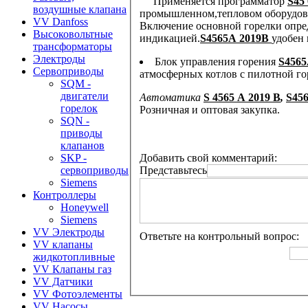
Применяется
программатор
S45
воздушные клапана
промышленном,тепловом оборудо
VV Danfoss
Включение основной горелки определяется визуально на верхней части автомата горения световой
Высоковольтные
индикацией.
S4565A 2019В
удобен
трансформаторы
Электроды
Блок управления горения
S4565
Сервоприводы
атмосферных котлов с пилотной г
SQM -
двигатели
Автоматика
S 4565 A 2019 В
,
S456
горелок
Розничная и оптовая закупка.
SQN -
приводы
клапанов
Добавить свой комментарий:
SKP -
Представьтесь
сервоприводы
Siemens
Контроллеры
Honeywell
Siemens
VV Электроды
Ответьте на контрольный вопрос:
VV клапаны
жидкотопливные
VV Клапаны газ
VV Датчики
VV Фотоэлементы
VV Насосы