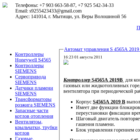
Телефоны: +7 903 663-58-87, +7 925 542-34-33
Email: s9255423433@gmail.com
Адрес: 141014, г. Мытищи, ул. Веры Волошиной 56
П
Автомат управления S 4565A 2019
Контроллеры
16:23 01 августа 2011
Honeywell S4565
Контроллеры
SIEMENS
Сервопривода
Контроллер
S4565A 2019В
для контроля одно - или двухступенчатых газовых или комбинированных
SIEMENS
газовых или жидкотопливных горелок мало
Датчики пламени
вентилятора при периодической ра
SIEMENS
Трансформаторы
Корпус
S4565A 2019 В
выполн
розжига SIEMENS
Имеет две функции блокиро
Запасные части
переустановки фиксации вре
котлов отопления
Шаговый двигатель повторяет
Вентилятоы,
гашения пламени.
крыльчатки, трубки
Блок управления горением с
котлов
Газовые,