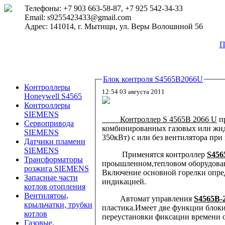
Телефоны: +7 903 663-58-87, +7 925 542-34-33
Email: s9255423433@gmail.com
Адрес: 141014, г. Мытищи, ул. Веры Волошиной 56
П
Блок контроля S4565B2066U
Контроллеры
12:54 03 августа 2011
Honeywell S4565
Контроллеры
SIEMENS
Контроллер
S 4565B 2066 U
п
Сервопривода
комбинированных газовых или жид
SIEMENS
350кВт) с или без вентилятора при
Датчики пламени
SIEMENS
Применятся контроллер
S456
Трансформаторы
проышленном,тепловом оборудова
розжига SIEMENS
Включение основной горелки опред
Запасные части
индикацией.
котлов отопления
Вентилятоы,
Автомат управления
S4565B-
крыльчатки, трубки
пластика.Имеет две функции блок
котлов
переустановки фиксации времени 
Газовые,