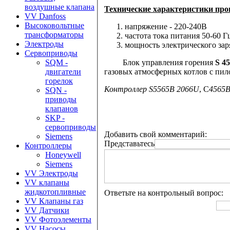
воздушные клапана
Технические характеристики
про
VV Danfoss
Высоковольтные
напряжение
- 220-240В
трансформаторы
частота тока питания
50-60 Г
Электроды
мощность электрического за
Сервоприводы
Блок управления горения
S 4
SQM -
газовых атмосферных котлов с пи
двигатели
горелок
Контроллер
S5565B 2066U
, С
4565
SQN -
приводы
клапанов
SKP -
сервоприводы
Добавить свой комментарий:
Siemens
Представьтесь
Контроллеры
Honeywell
Siemens
VV Электроды
VV клапаны
жидкотопливные
Ответьте на контрольный вопрос:
VV Клапаны газ
VV Датчики
VV Фотоэлементы
VV Насосы