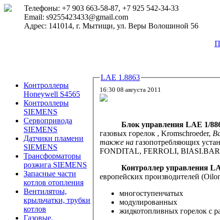
Телефоны: +7 903 663-58-87, +7 925 542-34-33
Email: s9255423433@gmail.com
Адрес: 141014, г. Мытищи, ул. Веры Волошиной 56
П
LAE 1.8863
Контроллеры
16:30 08 августа 2011
Honeywell S4565
Контроллеры
SIEMENS
Сервопривода
Блок управления LAE 1/88
SIEMENS
газовых горелок , Kromschroeder,
Ba
Датчики пламени
также на
газопотребляющих устан
SIEMENS
FONDITAL, FERROLI, BIASI.BAR
Трансформаторы
розжига SIEMENS
Контроллер управления LAE
Запасные части
европейских производителей (Oilon,
котлов отопления
Вентилятоы,
многоступенчатых
крыльчатки, трубки
модулированных
котлов
жидкотопливных горелок с ра
Газовые,