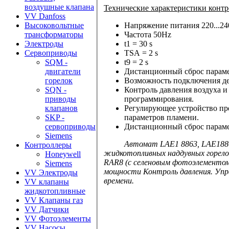
воздушные клапана
Технические характеристики конт
VV Danfoss
Напряжение питания
220...2
Высоковольтные
Частота 50
Hz
трансформаторы
t1 =
30 s
Электроды
TSA
= 2 s
Сервоприводы
t9 = 2
s
SQM -
Дистанционный сброс параме
двигатели
Возможность подключения де
горелок
Контроль давления воздуха и
SQN -
программирования.
приводы
Регулирующее устройство пре
клапанов
параметров пламени.
SKP -
Дистанционный сброс параме
сервоприводы
Siemens
Автомат
LAE1 8863,
LAE188
Контроллеры
жидкотопливных наддувных горел
Honeywell
RAR8 (с селеновым фотоэлементом
Siemens
мощности Контроль давления. Упра
VV Электроды
времени.
VV клапаны
жидкотопливные
VV Клапаны газ
VV Датчики
VV Фотоэлементы
VV Насосы