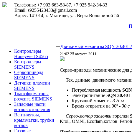
Телефоны: +7 903 663-58-87, +7 925 542-34-33
Email: s9255423433@gmail.com
Адрес: 141014, г. Мытищи, ул. Веры Волошиной 56
П
Движимый механизм SQN 30.401 
Контроллеры
21:02 25 августа 2011
Honeywell S4565
Контроллеры
SIEMENS
Серво-приводы механические для 
Сервопривода
SIEMENS
Тех.
данные движимого механи
Датчики пламени
SIEMENS
Потребляемая мощность
SQN3
Трансформаторы
Электропитание
SQN 30.401 
розжига SIEMENS
Крутящий момент
- 3 Н.м.
Запасные части
Время открытия на 90º
- 30 с
котлов отопления
Вентилятоы,
Серво-мотор заслонки
горелки
крыльчатки, трубки
Kroll, OMNI, Ecoflam,котлов Ferro
котлов
Газовые,
Продажа сервоприводов, моторов.