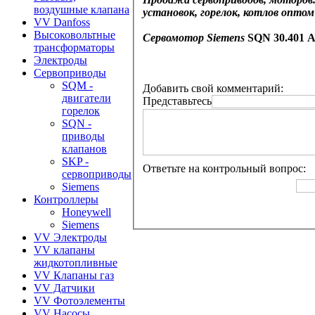
воздушные клапана
установок, горелок, котлов оптом 
VV Danfoss
Высоковольтные
Сервомотор
Siemens
SQN 30.401 
трансформаторы
Электроды
Сервоприводы
SQM -
Добавить свой комментарий:
двигатели
Представьтесь
горелок
SQN -
приводы
клапанов
SKP -
Ответьте на контрольный вопрос:
сервоприводы
Siemens
Контроллеры
Honeywell
Siemens
VV Электроды
VV клапаны
жидкотопливные
VV Клапаны газ
VV Датчики
VV Фотоэлементы
VV Насосы