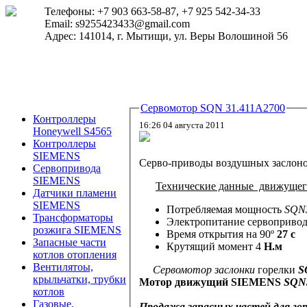
Телефоны: +7 903 663-58-87, +7 925 542-34-33
Email: s9255423433@gmail.com
Адрес: 141014, г. Мытищи, ул. Веры Волошиной 56
Сервомотор SQN 31.411А2700
Контроллеры
16:26 04 августа 2011
Honeywell S4565
Контроллеры
SIEMENS
Серво-приводы воздушных заслон
Сервопривода
SIEMENS
Технические данные движущег
Датчики пламени
SIEMENS
Потребляемая мощность
SQN
Трансформаторы
Электропитание сервоприво
розжига SIEMENS
Время открытия на 90º
27 с
Запасные части
Крутящий момент 4
Н.м
котлов отопления
Вентилятоы,
Сервомотор заслонки
горелки
S
крыльчатки, трубки
Мотор
движущий
SIEMENS
SQN
котлов
Газовые,
Продажа запасных частей для горе