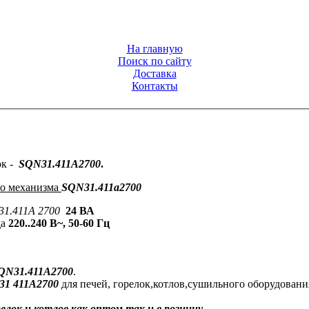
На главную
Поиск по сайту
Доставка
Контакты
ок
-
SQN31.411А2700
.
о механизма
SQN31.411а2700
31.411А 2700
24 ВА
да
220..240 В~, 50-60 Гц
QN31.411А2700
.
31 411А2700
для печей, горелок,котлов,сушильного оборудовани
лок и котлов как оптом так и в розницу.