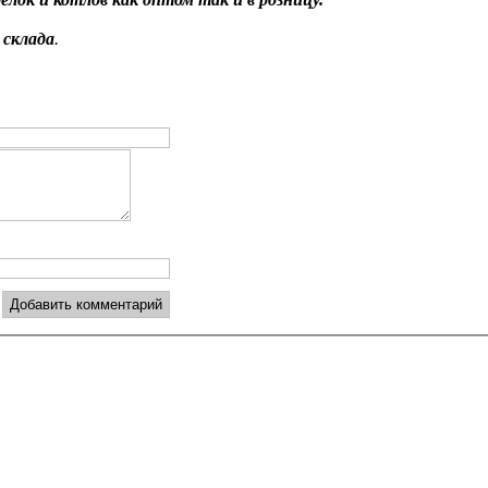
 склада
.