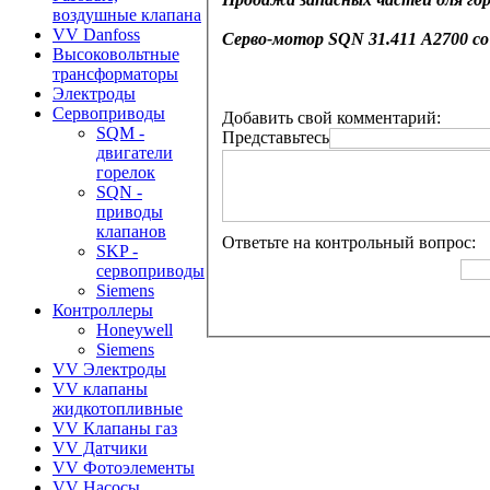
воздушные клапана
VV Danfoss
Серво-мотор
SQN 31.411 А2700
со
Высоковольтные
трансформаторы
Электроды
Сервоприводы
Добавить свой комментарий:
SQM -
Представьтесь
двигатели
горелок
SQN -
приводы
клапанов
Ответьте на контрольный вопрос:
SKP -
сервоприводы
Siemens
Контроллеры
Honeywell
Siemens
VV Электроды
VV клапаны
жидкотопливные
VV Клапаны газ
VV Датчики
VV Фотоэлементы
VV Насосы