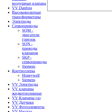
воздушные клапана
VV Danfoss
Высоковольтные
трансформаторы
Электроды
Сервоприводы
SQM -
двигатели
горелок
SQN -
приводы
клапанов
SKP -
сервоприводы
Siemens
Контроллеры
Honeywell
Siemens
VV Электроды
VV клапаны
жидкотопливные
VV Клапаны газ
VV Датчики
VV Фотоэлементы
VV Насосы