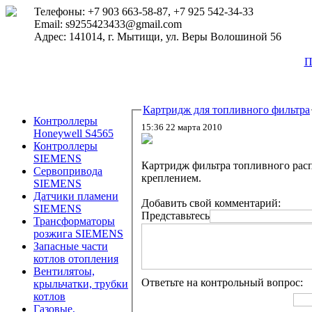
Телефоны: +7 903 663-58-87, +7 925 542-34-33
Email: s9255423433@gmail.com
Адрес: 141014, г. Мытищи, ул. Веры Волошиной 56
П
Картридж для топливного фильтра
Контроллеры
15:36 22 марта 2010
Honeywell S4565
Контроллеры
SIEMENS
Картридж фильтра топливного расп
Сервопривода
креплением.
SIEMENS
Датчики пламени
Добавить свой комментарий:
SIEMENS
Представьтесь
Трансформаторы
розжига SIEMENS
Запасные части
котлов отопления
Вентилятоы,
Ответьте на контрольный вопрос:
крыльчатки, трубки
котлов
Газовые,