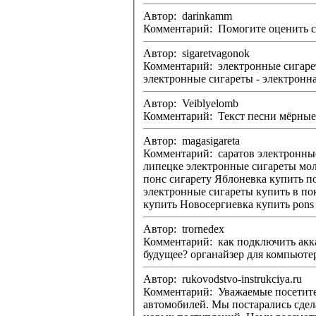
Автор: darinkamm
Автор: sigaretvagonok
Комментарий: электронные сигареты - электронные сигареты в белгор
электронные сигареты - электронна
Автор: Veiblyelomb
Комментарий: Текст песни мёрные
Автор: magasigareta
Комментарий: саратов электронные
липецке электронные сигареты молдова понс сигареты купить Чердаклы купить понс сигарету Костомукша понс сигареты купить Примо
понс сигарету Яблоневка купить понс сигарету Кызыл магазин электронных сигарет сортавала электр
электронные сигареты купить в покрове елец продажа электронных сиг
купить Новосергиевка купить pons
Автор: trornedex
Комментарий: как подключить аккаунт как отправить сообщение электронной почьты через планировщик заданий как создавать zip Инте
будущее? органайзер для ком
Автор: rukovodstvo-instrukciya.ru
Комментарий: Уважаемые посетители! На нашем сайте представлены технические руководства по ремонту и сервисному обслуживанию, а та
автомобилей. Мы постарались сдела