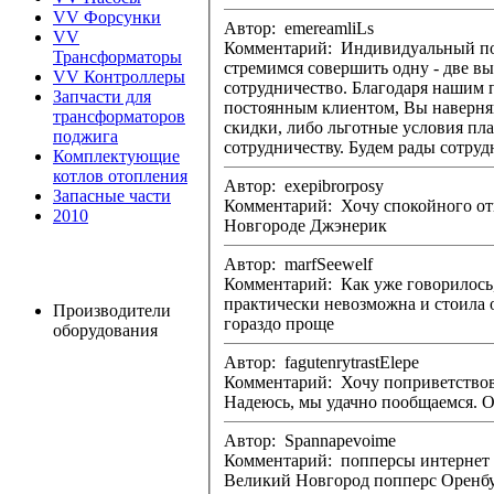
VV Форсунки
Автор: emereamliLs
VV
Комментарий: Индивидуальный подход к ка
Трансформаторы
стремимся совершить одну - две в
VV Контроллеры
сотрудничество. Благодаря нашим 
Запчасти для
постоянным клиентом, Вы наверня
трансформаторов
скидки, либо льготные условия платежа. Наша компания ЖитиЭФ приглашает в
поджига
сотрудничеству. Будем рады сотруд
Комплектующие
котлов отопления
Автор: exepibrorposy
Запасные части
Комментарий: Хочу спокойного отношения к своему мужу Аптека Продая Индийская Виагр
2010
Новгороде Джэнерик
Автор: marfSeewelf
Комментарий: Как уже говорилось,
практически невозможна и стоила 
Производители
гораздо проще
оборудования
Автор: fagutenrytrastElepe
Комментарий: Хочу поприветствовать уважаемых форумчан. Мое имя Валерий. Наконец
Автор: Spannapevoime
Комментарий: попперсы интернет мага
Великий Новгород попперс Оренбу