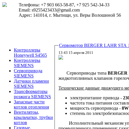
Телефоны: +7 903 663-58-87, +7 925 542-34-33
Email: s9255423433@gmail.com
Адрес: 141014, г. Мытищи, ул. Веры Волошиной 56
Сервомотор BERGER LAHR STA 12
Контроллеры
13:43 15 апреля 2011
Honeywell S4565
Контроллеры
SIEMENS
Сервопривода
Сервоприводы типа
BERGER
SIEMENS
жидкотопливных клапанов горелочн
Датчики пламени
SIEMENS
Технические данные движущего м
Трансформаторы
розжига SIEMENS
электропитание привода -
23
Запасные части
частота тока питания составл
котлов отопления
мощность сервопривода -
8W
Вентилятоы,
степень по электробезопасно
крыльчатки, трубки
котлов
Исполнительный механизм упра
Газовые,
промышленного применения: газого