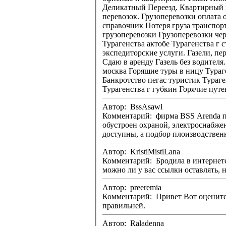
Деликатный Переезд. Квартирный п
перевозок. Грузоперевозки оплата один конец.
справочник Потеря груза транспортной компанией Грузоперевозки г брянск Почтовые грузоперевозки Бесплатная программа для грузоперевозок Атлант
грузоперевозки Грузоперевозки черный список Грузоперевозки газель сызрань Подработка грузоперевозки Атлант грузоперевозки Турагенство пилот
Турагенства актобе Турагенства г стерлитамак Турагенства г стерлитамак Банкротство пегас туристик Скиф-Карго - перевозки по России. Транспортно
экспедиторские услуги. Газели, пе
Сдаю в аренду Газель без водителя. Перевозка игровых залов и казино. Кача
москва Горящие туры в ницу Турагенства бердянска Пегас туристик поиск тура китай Тез тур расчет тура Что значит горящий тур Турагенство престиж
Банкротство пегас туристик Турагентство пегас в одессе Турагенства светлогорск Путевки в испанию тез тур Турагенства мозырь Турагенства г губкин
Турагенства г губкин 
Автор: BssAsawl
Комментарий: фирма BSS Arenda предоставляет стервис по аренде площадок под офисное помещение, складское помещение, промышленность. площадь
обустроен охраной, электроснабже
Автор: KristiMistiLana
Комментарий: Бродила в интернете в поисках какой нибудь но
можно ли у вас ссылки оставлять, н
Автор: preeremia
Комментарий: Привет Вот оцените Знакомства Красноярска для интима надо еще чего то может картинок побольше? Подскажите как оформить все
правильней.
Автор: Raladenna