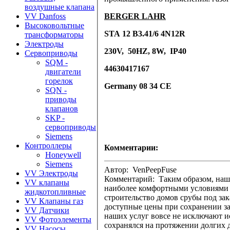
воздушные клапана
BERGER LAHR
VV Danfoss
Высоковольтные
STA 12 B3.41/6 4N12R
трансформаторы
Электроды
230V, 50HZ,
8W,
IP40
Сервоприводы
SQM -
44630417167
двигатели
горелок
Germany 08 34 CE
SQN -
приводы
клапанов
SKP -
сервоприводы
Siemens
Контроллеры
Комментарии:
Honeywell
Siemens
Автор: VenPeepFuse
VV Электроды
Комментарий: Таким образом, наша компания, используя интерье
VV клапаны
наиболее комфортными условиями проживания. Ещё один несомненный плюс наших услуг – их стоимость
жидкотопливные
строительство домов срубы под заказ такой деятельностью, как строительство деревянных домов, достаточно широк, однако мало кто может предло
VV Клапаны газ
доступные цены при сохранении за
VV Датчики
наших услуг вовсе не исключают и
VV Фотоэлементы
сохранялся на протяжении долгих 
VV Насосы