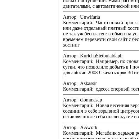
новых поступлений. Нами рассмот
Автор: Unwifaria
Комментарий: Часто новый проект 
или даже отдельный платный хостинг. В таки
не так уж бесплатен: в обмен на у
временем перевезти свой сайт с беспла
хостинг
Автор: KurichaStetbulablaph
Комментарий: Например, по словам 
сутки, что позволило добыть в I полугодии 60 млн 300 
для autocad 2008 Скачать кря
Автор: Askassir
Автор: clommasap
Комментарий: Новая весенняя верс
соединил в себе взрывной цитрусо
Автор: AAwork
Комментарий: Мегабанк харьков режим работ
воспринимаем туризм как самый массовый феномен XX столет