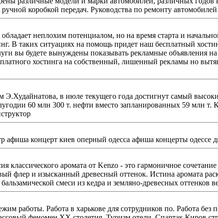
рены различные модели и марки автомобилей, различных годов
двигателями, с автоматической или ручной коробкой передач. Руководства по ремонту автомобилей
обладает неплохим потенциалом, но на время старта и начальн
х ситуациях на помощь придет наш бесплатный хостинг с поддержкой php и mysql. 
слуги вы будете вынуждены показывать рекламные объявления на 
тного хостинга на собственный, лишенный рекламы но вытягивающий пару 
Э.Худайнатова, в июле текущего года достигнут самый высокий п
т. нефти вместо запланированных 59 млн т. Ключи для игры battlefield bad company 2 Серийный номер
к 3d инструктор
ия классического аромата от Kenzo - это гармоничное сочетание
вый флер и изысканный древесный оттенок. Истина аромата рас
ы. Работа в харькове для сотрудников по. Работа без посредников в харькове. М
ия. Туризм отели. Спартак Киров стройматериалы. Кроме стройматериалы. Двина