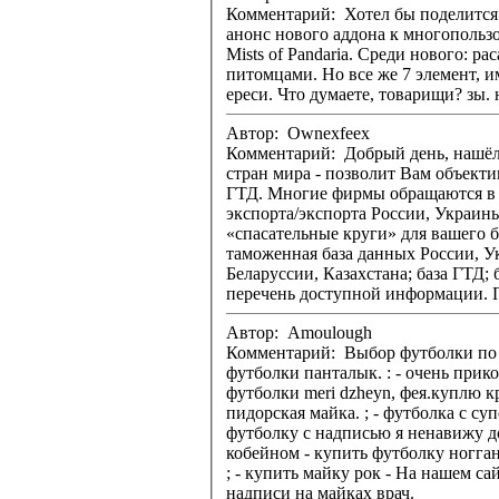
Комментарий: Хотел бы поделится с вами, да простят меня адми
анонс нового аддона к многопользо
Mists of Pandaria. Среди нового: 
питомцами. Но все же 7 элемент, имхо, лучше. Но опять же - о вкусах не спорят. Хотя игрушки - весьма хороший способ отвлечься от рутины, работы и прочей
Автор: Ownexfeex
Комментарий: Добрый день, нашёл интересные способы помочь своем
стран мира - позволит Вам объект
ГТД. Многие фирмы обращаются в период кризиса за информационной поддержкой в таких областях как: таможенная статистика; анализ ВЭД; статистика
экспорта/экспорта России, Украины
«спасательные круги» для вашего бизнеса. Все подробности на stat-exim.co.uk Т
таможенная база данных России, У
Беларуссии, Казахстана; база ГТД
Автор: Amoulough
Комментарий: Выбор футболки по п
футболки панталык. : - очень прикольные майки - Футболки купить в екатеринбурге цветные без надписей. 163 164 165 166. Посты с комментариямифлаг
футболки meri dzheyn, фея.куплю крутые футболки футболка с. ; - футболки по т
пидорская майка. ; - футболка с суперменом - значки футболки майк маерс майки нхл майки футболки под заказ майк ап надпись футболка текущее. куплю
футболку с надписью я ненавижу дом 2 ф
кобейном - купить футболку ноггано. От страшной боли у нее перехватило дыхание. Она Футболки с виктором цоем, как его губы стали мягче и открылись ей.
; - купить майку рок - На нашем сайте вы можете получить полные сведения о работе с: j htpfnm herfdf e njkcnjdrb,майка шеф всегда прав,футболка модная.
надписи на майках врач.