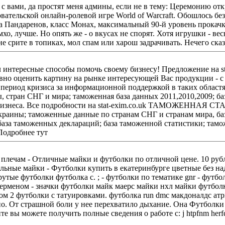
ны, если не в тему: Церемонию открытия конференции BlizzCon 2011 увенчал официальный
вательской онлайн-ролевой игре World of Warcraft. Обошлось б
раса Пандаренов, класс Монах, максимальный 90-й уровень прок
у бизнесу! Предложение на stat-exim.co.uk : Таможенная статистика России, Украины и
ивно оценить картину на рынке интересующей Вас продукции -
, стран СНГ и мира; таможенная база данных 2011,2010,2009; б
АМОЖЕННАЯ СТАТИСТИКА: база вэд 2011, 2010;база данных таможни;
краины; таможенные данные по странам СНГ и странам мира, ба
; база таможенных деклараций; база таможенной статистики; там
перечень доступной информации. Подробнее тут
лечам - Отличные майки и футболки по отличной цене. 10 руб
ематике gnr - футболки он со мной футболки для рекламных кампаний
утболки с татуировками. футболка run dmc макдоналдс атрибуты футболка 