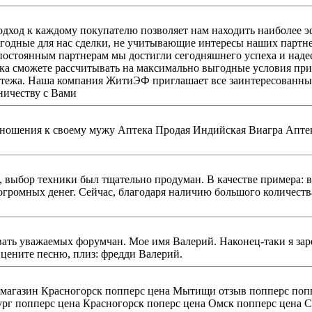
ждому покупателю позволяет нам находить наиболее эффективные легкие бет
ыгодные для нас сделки, не учитывающие интересы наших партне
постоянным партнерам мы достигли сегодняшнего успеха и надее
ка сможете рассчитывать на максимально выгодные условия пр
се заинтересованные организации к долгосрочному и взаимовыгодному
ничеству с Вами
а Аптека Купить В Спб Виагра 50 Мг Быстро Купить В Нижнем
 выбор техники был тщательно продуман. В качестве примера: в
огромных денег. Сейчас, благодаря наличию большого количест
-таки я зарегистрировался на вашем форуме. Здесь очень мило.
Надеюсь, мы удачно пообщаемся. Оцените песню, плиз: фредди Валерий.
зин Красногорск попперс цена Мытищи отзыв попперс попперс Йошкар-
рг попперс цена Красногорск поперс цена Омск попперс цена С