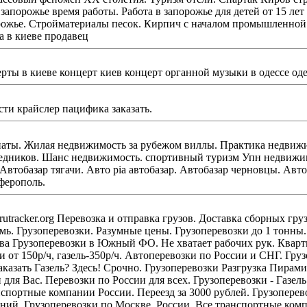
йматериалы как бетон.
алы для ванной. работа в киеве продавец
ти крайслер пацифика заказать.
движимость за рубежом виллы. Практика недвижимость. Недвижимость в Красноярске.
зм Упн недвижимость. Нежилая недвижимость находится на охраняемой
ферополь.
ставка грузов 24ч. Грузовые перевозки!
мь. Грузоперевозки. Разумные цены. Грузоперевозки до 1 тонны. 
о Москве и
и от 150р/ч, газель-350р/ч. Автоперевозки по России и СНГ. Гр
 для Вас. Перевозки по России для всех. Грузоперевозки - Газел
евозки по Москве, России. Все транспортные компании России. грузоперевозки по мо