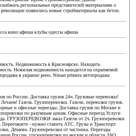
Комментарий: афиша одессы концерты в киеве концерт киев концерт органной музыки в одессе одесса кино афиша клубы одессы афиша
 Находить
Летаем! Газель. Грузоперевозки. Газели, перевозки грузов.
узоперевозки по разумным ценам. Офисные переезд Услуги
ь. Переезжаете - нужно ставить АТС. Грузы и Транспорт.
скве и области ЗАО