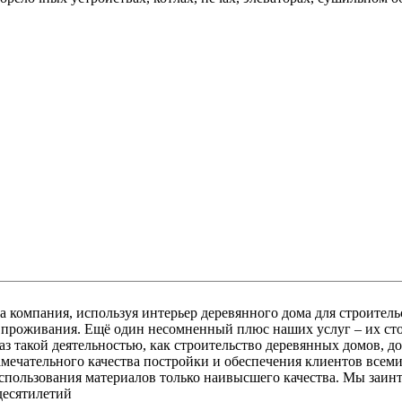
р деревянного дома для строительства домов «под ключ», обеспечивает будущих обитателей
. Рынок фирм, которые занимаются ключ
жить столь
мечательного качества постройки и обеспечения клиентов всем
спользования материалов только наивысшего качества. Мы заин
десятилетий