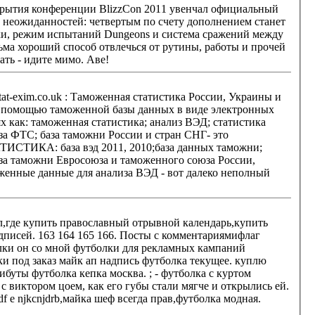
ез неожиданностей: четвертым по счету дополнением станет
ачки, режим испытаний Dungeons и система сражений между
ереси. Что думаете, товарищи? зы. не срите в топиках, мол спам или харош задрачивать. Нечего сказать - идите мимо. Аве!
 с помощью таможенной базы данных в виде электронных
аза ФТС; база таможни России и стран СНГ- это
за таможни Евросоюза и таможенного союза России,
оженные данные для анализа ВЭД - вот далеко неполный
л,где купить православный отрывной календарь,купить
кепка москва. ; - футболка с куртом