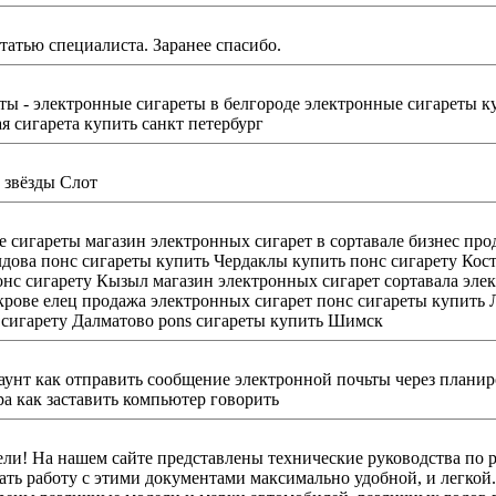
Комментарий: Помогите оценить статью специалиста. Заранее спасибо.
оде электронные сигареты купить переславль-залесский электронные сигареты
я сигарета купить санкт петербург
 звёзды Слот
 сигареты магазин электронных сигарет в сортавале бизнес про
рско-Ахтарск купить
онная сигарета калязин электронная сигарета в астрахани
арет понс сигареты купить Лабинск электронные сигареты Приозерное понс сигареты
 сигарету Далматово pons сигареты купить Шимск
рнет - каково его
пьютера как заставить компьютер говорить
кже эксплуатации
ть работу с этими документами максимально удобной, и легкой.