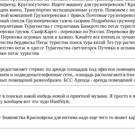
ереезд. Круглосуточно. Ищете машину для грузоперевозок? Кран-
 Транспортно экспедиционные услуги. Поможем с переездом. грузоперевозки москва Гру
ревозки грузов. Скиф-Карго - перевозки по России. Перевозки фу
йте все torrents.ru лучшем трекере времен и народов. Натали турс туроператор
Горячие путевки пегас туристик
нием и подведенытелефонные сети,. площадь распологаются близ
доступны, а подбор плоизводственных помещений разнообразен. БСС Аренда - аренда по
вой и приятной музыки. Я просто в восторге от того, что нашла. Это божественно. Не знаю
у вообщем вот это чудо HardStyle.