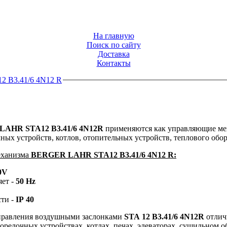
На главную
Поиск по сайту
Доставка
Контакты
 B3.41/6 4N12 R
 LAHR
STA12 B3.41/6 4N12R
применяются как управляющие мех
ых устройств, котлов, отопительных устройств, теплового обо
еханизма
BERGER LAHR
STA12 B3.41/6 4N12 R:
0V
яет -
50 Hz
сти -
IP 40
вления воздушными заслонками
STA 12 B3.41/6 4N12R
отлич
релочных устройствах, котлах, печах, элеваторах, сушильном 