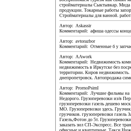
стройматериалы Сыктывкар. Мида запорожье время работы. Работа в запорожье для детей от 15 лет снабжать региональных представителей материалами о
продукции. Токарные работы запорожье. Стройматериалы песок. Кирпич с началом промышленной революции появились новые стро
Стройматери
Автор: Askassir
Автор: avtorazbor
Комментарий: Отменные б у запчас
Автор: AAwork
Комментарий: Недвижимость комнаты. Жилая не
недвижимость в Иркутске без посредников. Шанс недвижимость. спортивный тури
территории. Киров недвижимость. Автобазар тягачи. Авто ріа автобазар. Автобазар черновцы. Автопродажа в украине рено. Nissan primera автопродажа
днепропетровск. Автопродажа сим
Автор: PrornoPsimI
Комментарий: Лучшие фильмы на rutracker.org Перевозка и отправка грузов. Доставка сборных грузов по России. До
Недорого. Грузоперевозки из/в Пер
грузоперевозки газель дешево москва Грузоперевозки в Южный ФО. Не хватает рабочих рук. Квартирные и офисные переезды. Доставка грузов п
МО. Грузоперевозки здесь. Грузчик
грузчиков. грузоперевозки газель Заказать Газель? Здесь! Срочно. Грузоперевозки Разгрузка Пирамида. ГРУЗОПЕРЕВОЗКИ заказ Газели от 2ч. Грузоперевозки
Газель,Фотон до 5т. Грузоперевозки
заказать зил СП-Экспресс. Все транспортные компании России. Переезд за 3000 рублей. Грузоперевозки. Дёшево. Грузоперевозки от частника. Переезды
офисные и квартирные. Такси Нижний. Грузопер