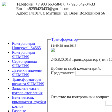
Телефоны: +7 903 663-58-87, +7 925 542-34-33
Email: s9255423433@gmail.com
Адрес: 141014, г. Мытищи, ул. Веры Волошиной 56
Трансформатор
Контроллеры
11:49 28 мая 2013
Honeywell S4565
Контроллеры
SIEMENS
246.820.013 Трансформатор ( тип 1
Сервопривода
SIEMENS
Добавить свой комментарий:
Датчики пламени
Представьтесь
SIEMENS
Трансформаторы
розжига SIEMENS
Запасные части
котлов отопления
Ответьте на контрольный вопрос:
Вентилятоы,
крыльчатки, трубки
котлов
Газовые,