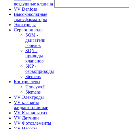
воздушные клапана
VV Danfoss
Высоковольтные
трансформаторы
Электроды
Сервоприводы
SQM -
двигатели
горелок
SQN -
приводы
клапанов
SKP -
сервоприводы
Siemens
Контроллеры
Honeywell
Siemens
VV Электроды
VV клапаны
жидкотопливные
VV Клапаны газ
VV Датчики
VV Фотоэлементы
VV Насосы