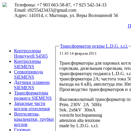
Телефоны: +7 903 663-58-87, +7 925 542-34-33
Email: s9255423433@gmail.com
Адрес: 141014, г. Мытищи, ул. Веры Волошиной 56
П
Трансформатор искры L.D.G. s.r.l.
Контроллеры
11:45 14 февраля 2011
Honeywell S4565
Контроллеры
Трансформаторы для паровых котло
SIEMENS
горелкам, дизельным горелкам, те
Сервопривода
трансформатору поджига L.D.G. s.r
SIEMENS
трансформатора 2А; частота тока 
Датчики пламени
выхода на 6 кВ), амплитуда rms 30mA
SIEMENS
Производство трансформаторов и зап
Трансформаторы
розжига SIEMENS
Высоковольтный трансформатор подж
Запасные части
Prim. 230V 2A 50Hz
котлов отопления
Sek. 2x6kV 30mA
Вентилятоы,
vorsicht hochspannung
крыльчатки, трубки
attenzion alta tenzione
котлов
made by L.D.G. s.r.l.
Газовые,