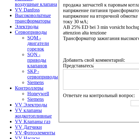
воздушные клапана
продажа запчастей к паровым котл
VV Danfoss
напряжение питания трансформатора
Высоковольтные
напряжение на вторичной обмотке 
трансформаторы
току 30 мА;
Электроды
AB 25% ED bei 3 min vorsicht hochs
Сервоприводы
attenzion alta tenzione
SQM -
Трансформатор зажигания высокого
двигатели
горелок
SQN -
Добавить свой комментарий:
приводы
Представьтесь
клапанов
SKP -
сервоприводы
Siemens
Контроллеры
Honeywell
Ответьте на контрольный вопрос:
Siemens
VV Электроды
VV клапаны
жидкотопливные
VV Клапаны газ
VV Датчики
VV Фотоэлементы
VV Насосы