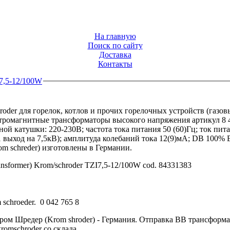
На главную
Поиск по сайту
Доставка
Контакты
7,5-12/100W
oder для горелок, котлов и прочих горелочных устройств (газо
ктромагнитные трансформаторы высокого напряжения артикул 8 43
й катушки: 220-230В; частота тока питания 50 (60)Гц; ток пита
1 выход на 7,5кВ); амплитуда колебаний тока 12(9)мА; DB 100% E
 schreder) изготовлены в Германии.
ansformer) Krom/schroder TZI7,5-12/100W cod. 84331383
schroeder. 0 042 765 8
ом Шредер (Krom shroder) - Германия. Отправка ВВ трансформат
omschroder со склада