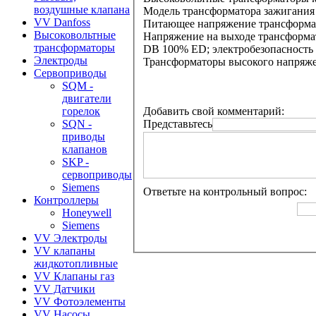
воздушные клапана
Модель трансформатора зажигания а
VV Danfoss
Питающее напряжение трансформато
Высоковольтные
Напряжение на выходе трансформатор
трансформаторы
DB 100% ED; электробезопасность 
Электроды
Трансформаторы высокого напряжен
Сервоприводы
SQM -
двигатели
Добавить свой комментарий:
горелок
Представьтесь
SQN -
приводы
клапанов
SKP -
сервоприводы
Siemens
Ответьте на контрольный вопрос:
Контроллеры
Honeywell
Siemens
VV Электроды
VV клапаны
жидкотопливные
VV Клапаны газ
VV Датчики
VV Фотоэлементы
VV Насосы