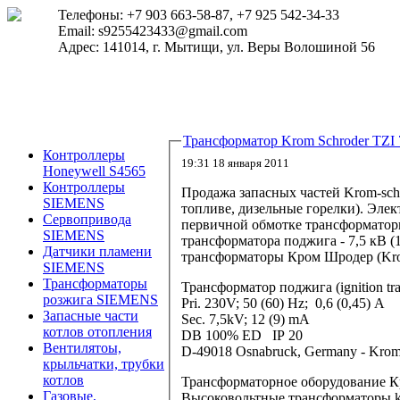
Телефоны: +7 903 663-58-87, +7 925 542-34-33
Email: s9255423433@gmail.com
Адрес: 141014, г. Мытищи, ул. Веры Волошиной 56
Трансформатор Krom Schroder TZI 
Контроллеры
19:31 18 января 2011
Honeywell S4565
Контроллеры
Продажа запасных частей Krom-schr
SIEMENS
топливе, дизельные горелки). Эле
Сервопривода
первичной обмотке трансформаторно
SIEMENS
трансформатора поджига - 7,5 кВ (
Датчики пламени
трансформаторы Кром Шродер (Krom
SIEMENS
Трансформаторы
Трансформатор поджига (ignition tr
розжига SIEMENS
Pri. 230V; 50 (60) Hz; 0,6 (0,45) A
Запасные части
Sec. 7,5kV; 12 (9) mA
котлов отопления
DB 100% ED IP 20
Вентилятоы,
D-49018 Osnabruck, Germany - Krom 
крыльчатки, трубки
котлов
Трансформаторное оборудование Кр
Газовые,
Высоковольтные трансформаторы kr