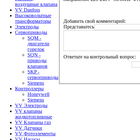
воздушные клапана
VV Danfoss
Высоковольтные
Добавить свой комментарий:
трансформаторы
Представьтесь
Электроды
Сервоприводы
SQM -
двигатели
горелок
SQN -
Ответьте на контрольный вопрос:
приводы
клапанов
SKP -
сервоприводы
Siemens
Контроллеры
Honeywell
Siemens
VV Электроды
VV клапаны
жидкотопливные
VV Клапаны газ
VV Датчики
VV Фотоэлементы
VV Насосы