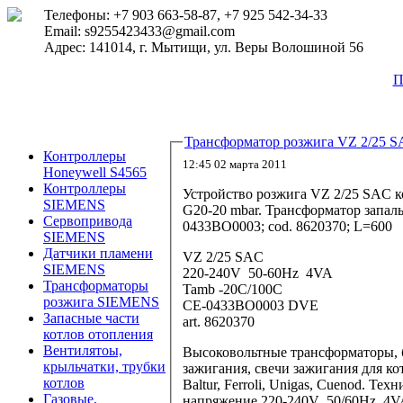
Телефоны: +7 903 663-58-87, +7 925 542-34-33
Email: s9255423433@gmail.com
Адрес: 141014, г. Мытищи, ул. Веры Волошиной 56
П
Трансформатор розжига VZ 2/25 S
Контроллеры
12:45 02 марта 2011
Honeywell S4565
Контроллеры
Устройство розжига VZ 2/25 SAC ко
SIEMENS
G20-20 mbar. Трансформатор запаль
Сервопривода
0433BO0003; cod. 8620370; L=600
SIEMENS
Датчики пламени
VZ 2/25 SAC
SIEMENS
220-240V 50-60Hz 4VA
Трансформаторы
Tamb -20C/100C
розжига SIEMENS
CE-0433BO0003 DVE
Запасные части
art. 8620370
котлов отопления
Вентилятоы,
Высоковольтные трансформаторы, б
крыльчатки, трубки
зажигания, свечи зажигания для котл
котлов
Baltur, Ferroli, Unigas, Cuenod. 
Газовые,
напряжение 220-240V 50/60Hz 4VA