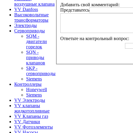
воздушные клапана
Добавить свой комментарий:
VV Danfoss
Представьтесь
Высоковольтные
трансформаторы
Электроды
Сервоприводы
SQM -
Ответьте на контрольный вопрос:
двигатели
горелок
SQN -
приводы
клапанов
SKP -
сервоприводы
Siemens
Контроллеры
Honeywell
Siemens
VV Электроды
VV клапаны
жидкотопливные
VV Клапаны газ
VV Датчики
VV Фотоэлементы
VV Насосы