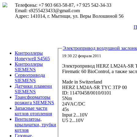
Телефоны: +7 903 663-58-87, +7 925 542-34-33
Email: s9255423433@gmail.com
Адрес: 141014, г. Мытищи, ул. Веры Волошиной 56
П
Электропривод воздушной засло
Контроллеры
19:30 22 февраля 2011
Honeywell S4565
Контроллеры
Электропривод HERZ LM24A-SR TY
SIEMENS
Firematic 60 BioControl, а также 
Сервопривода
SIEMENS
Made in Switzerland
Датчики пламени
HERZ LM24A-SR TYC 3TP 00
SIEMENS
ID: 11470458/0010/0101
Трансформаторы
5Nm
розжига SIEMENS
24VAC/DC
Запасные части
45s
котлов отопления
Input 2...10V
Вентилятоы,
U5 2...10V
крыльчатки, трубки
котлов
Газовые,