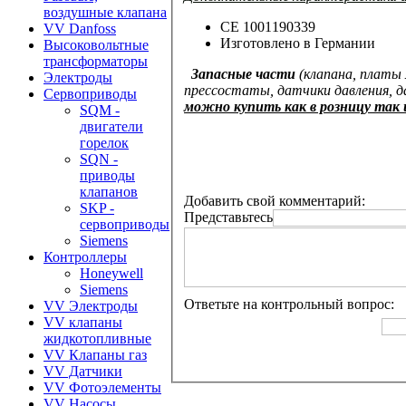
воздушные клапана
CE 1001190339
VV Danfoss
Изготовлено в Германии
Высоковольтные
трансформаторы
Запасные части
(клапана, платы
Электроды
прессостаты, датчики давления, 
Сервоприводы
можно купить как в розницу так 
SQM -
двигатели
горелок
SQN -
приводы
клапанов
Добавить свой комментарий:
SKP -
Представьтесь
сервоприводы
Siemens
Контроллеры
Honeywell
Siemens
Ответьте на контрольный вопрос:
VV Электроды
VV клапаны
жидкотопливные
VV Клапаны газ
VV Датчики
VV Фотоэлементы
VV Насосы