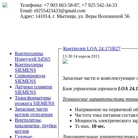
Телефоны: +7 903 663-58-87, +7 925 542-34-33
Email: s9255423433@gmail.com
Адрес: 141014, г. Мытищи, ул. Веры Волошиной 56
Контролер LOA 24.171B27
Контроллеры
15:30 14 апреля 2011
Honeywell S4565
Контроллеры
SIEMENS
Сервопривода
Запасные части и комплектующие 
SIEMENS
Датчики пламени
Блок управления горением
LOA 24.
SIEMENS
Трансформаторы
Технические характеристики тра
розжига SIEMENS
Запасные части
Напряжение на первичной об
котлов отопления
Частота тока питания состав
Вентилятоы,
Мощность электрического зар
крыльчатки, трубки
Ts max.
10 sec.
котлов
Дополнительные характеристики 
Газовые,