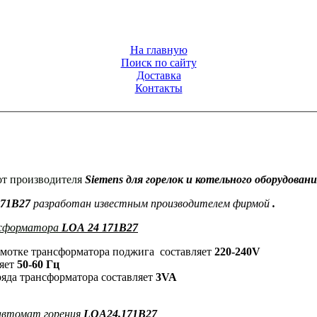
На главную
Поиск по сайту
Доставка
Контакты
от производителя
Siemens для горелок и котельного оборудовани
171B27
разработан известным производителем фирмой
.
нсформатора
LOA 24 171B27
мотке трансформатора поджига составляет
220-240V
ляет
50-60 Гц
яда трансформатора составляет
3VA
автомат горения
LOA24.171B27