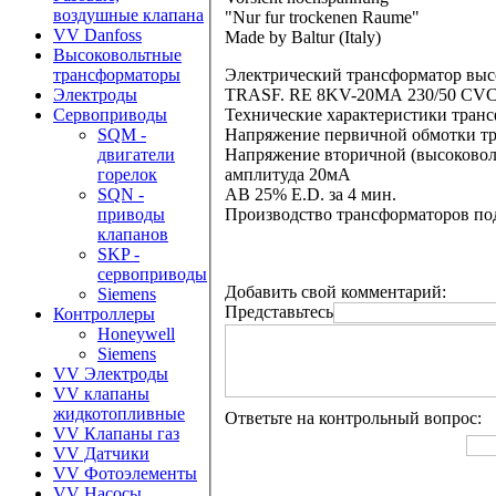
воздушные клапана
"Nur fur trockenen Raume"
VV Danfoss
Made by Baltur (Italy)
Высоковольтные
Электрический трансформатор высок
трансформаторы
TRASF. RE 8KV-20MA 230/50 C
Электроды
Технические характеристики транс
Сервоприводы
Напряжение первичной обмотки тра
SQM -
Напряжение вторичной (высоковоль
двигатели
амплитуда 20мА
горелок
AB 25% E.D. за 4 мин.
SQN -
Производство трансформаторов под
приводы
клапанов
SKP -
сервоприводы
Добавить свой комментарий:
Siemens
Представьтесь
Контроллеры
Honeywell
Siemens
VV Электроды
VV клапаны
жидкотопливные
Ответьте на контрольный вопрос:
VV Клапаны газ
VV Датчики
VV Фотоэлементы
VV Насосы