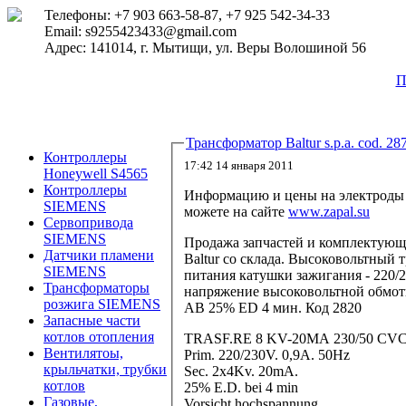
Телефоны: +7 903 663-58-87, +7 925 542-34-33
Email: s9255423433@gmail.com
Адрес: 141014, г. Мытищи, ул. Веры Волошиной 56
П
Трансформатор Baltur s.p.a. cod. 28
Контроллеры
17:42 14 января 2011
Honeywell S4565
Контроллеры
Информацию и цены на электроды 
SIEMENS
можете на сайте
www.zapal.su
Сервопривода
SIEMENS
Продажа запчастей и комплектующи
Датчики пламени
Baltur со склада. Высоковольтный 
SIEMENS
питания катушки зажигания - 220/2
Трансформаторы
напряжение высоковольтной обмотк
розжига SIEMENS
AB 25% ED 4 мин. Код 2820
Запасные части
котлов отопления
TRASF.RE 8 KV-20MA 230/50 CVCMS
Вентилятоы,
Prim. 220/230V. 0,9A. 50Hz
крыльчатки, трубки
Sec. 2x4Kv. 20mA.
котлов
25% E.D. bei 4 min
Газовые,
Vorsicht hochspannung