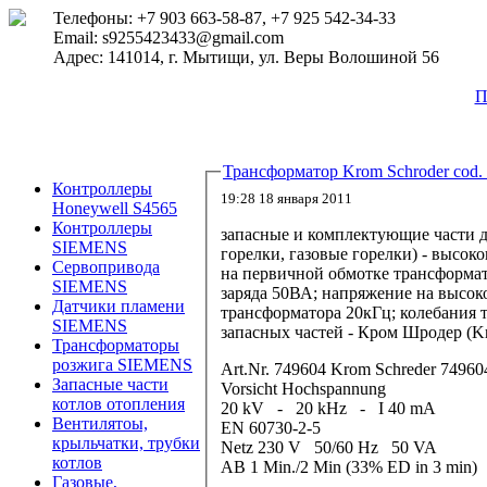
Телефоны: +7 903 663-58-87, +7 925 542-34-33
Email: s9255423433@gmail.com
Адрес: 141014, г. Мытищи, ул. Веры Волошиной 56
П
Трансформатор Krom Schroder cod.
Контроллеры
19:28 18 января 2011
Honeywell S4565
Контроллеры
запасные и комплектующие части д
SIEMENS
горелки, газовые горелки) - высок
Сервопривода
на первичной обмотке трансформат
SIEMENS
заряда 50ВА; напряжение на высоко
Датчики пламени
трансформатора 20кГц; колебания 
SIEMENS
запасных частей - Кром Шродер (Kr
Трансформаторы
розжига SIEMENS
Art.Nr. 749604 Krom Schreder 7496
Запасные части
Vorsicht Hochspannung
котлов отопления
20 kV - 20 kHz - I 40 mA
Вентилятоы,
EN 60730-2-5
крыльчатки, трубки
Netz 230 V 50/60 Hz 50 VA
котлов
AB 1 Min./2 Min (33% ED in 3 min) 
Газовые,