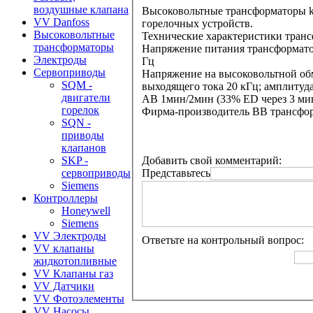
воздушные клапана
Высоковольтные трансформаторы kr
VV Danfoss
горелочных устройств.
Высоковольтные
Технические характеристики транс
трансформаторы
Напряжение питания трансформатор
Электроды
Гц
Сервоприводы
Напряжение на высоковольтной обмо
SQM -
выходящего тока 20 кГц; амплитуд
двигатели
АВ 1мин/2мин (33% ED через 3 ми
горелок
Фирма-производитель ВВ трансформ
SQN -
приводы
клапанов
Добавить свой комментарий:
SKP -
Представьтесь
сервоприводы
Siemens
Контроллеры
Honeywell
Siemens
VV Электроды
Ответьте на контрольный вопрос:
VV клапаны
жидкотопливные
VV Клапаны газ
VV Датчики
VV Фотоэлементы
VV Насосы