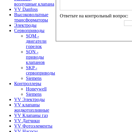
воздушные клапана
VV Danfoss
Высоковольтные
Ответьте на контрольный вопрос:
трансформаторы
Электроды
Сервоприводы
SQM -
двигатели
горелок
SQN -
приводы
клапанов
SKP -
сервоприводы
Siemens
Контроллеры
Honeywell
Siemens
VV Электроды
VV клапаны
жидкотопливные
VV Клапаны газ
VV Датчики
VV Фотоэлементы
VV Насосы