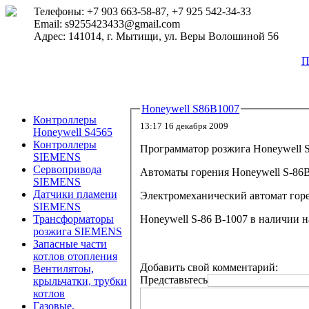
Телефоны: +7 903 663-58-87, +7 925 542-34-33
Email: s9255423433@gmail.com
Адрес: 141014, г. Мытищи, ул. Веры Волошиной 56
П
Honeywell S86B1007
Контроллеры
13:17 16 декабря 2009
Honeywell S4565
Контроллеры
Программатор розжига
Honeywell S
SIEMENS
Сервопривода
Автоматы горения
Honeywell S-86
SIEMENS
Датчики пламени
Электромеханический автомат гор
SIEMENS
Honeywell S-86 B-1007
в наличии н
Трансформаторы
розжига SIEMENS
Запасные части
котлов отопления
Добавить свой комментарий:
Вентилятоы,
Представьтесь
крыльчатки, трубки
котлов
Газовые,