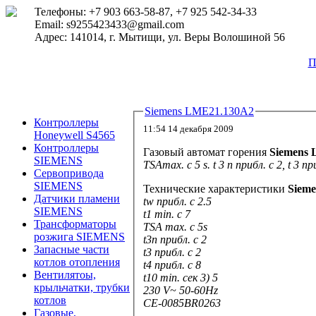
Телефоны: +7 903 663-58-87, +7 925 542-34-33
Email: s9255423433@gmail.com
Адрес: 141014, г. Мытищи, ул. Веры Волошиной 56
П
Siemens LME21.130A2
Контроллеры
11:54 14 декабря 2009
Honeywell S4565
Контроллеры
Газовый автомат горения
Siemens
L
SIEMENS
TSAmax. с 5 s. t 3 n прибл. с 2, t 3 
Сервопривода
SIEMENS
Технические характеристики
Sieme
Датчики пламени
tw прибл. с 2.5
SIEMENS
t1 min. с 7
Трансформаторы
TSA max. с 5s
розжига SIEMENS
t3n прибл. с 2
Запасные части
t3 прибл. с 2
котлов отопления
t4 прибл. с 8
Вентилятоы,
t10 min. сек 3) 5
крыльчатки, трубки
230 V~ 50-60Hz
котлов
CE-0085BR0263
Газовые,