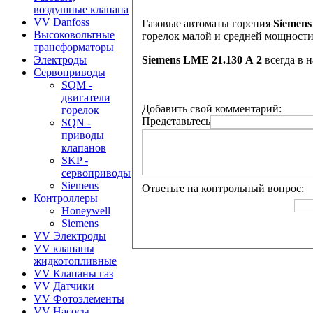
воздушные клапана
VV Danfoss
Газовые автоматы горения
Siemens
Высоковольтные
горелок малой и средней мощност
трансформаторы
Siemens
LME 21.130 A 2
всегда в 
Электроды
Сервоприводы
SQM -
двигатели
Добавить свой комментарий:
горелок
Представьтесь
SQN -
приводы
клапанов
SKP -
сервоприводы
Siemens
Ответьте на контрольный вопрос:
Контроллеры
Honeywell
Siemens
VV Электроды
VV клапаны
жидкотопливные
VV Клапаны газ
VV Датчики
VV Фотоэлементы
VV Насосы