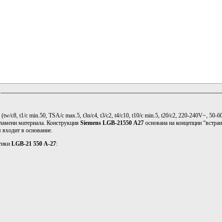
Контакты
7
(
tw/с8, t1/с min.50, TSA/с max.5, t3n/с4, t3/с2, t4/с10, t10/с min.5, t20/с2, 220-240V~, 50-
ламени материала. Конструкция
Siemens LGB-21550 A27
основана на концепции “встраи
 входит в основание.
стики
LGB-21 550 A-27
: