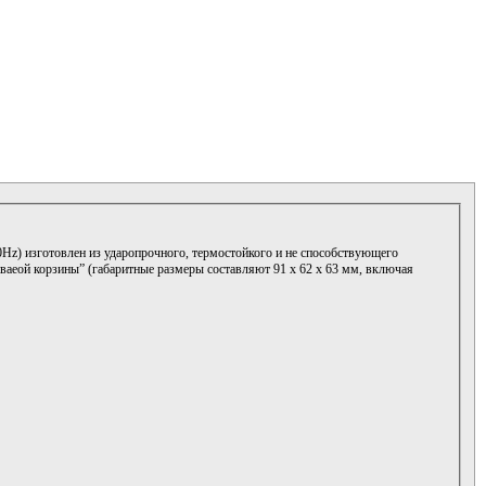
60Hz
) изготовлен из ударопрочного, термостойкого и не способствующего
ваеой корзины” (габаритные размеры составляют 91 х 62 х 63 мм, включая