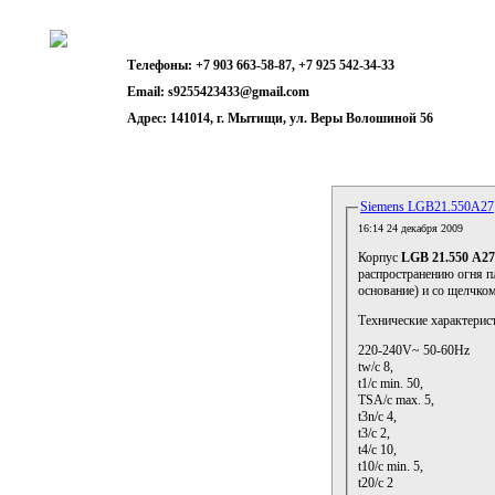
Телефоны: +7 903 663-58-87, +7 925 542-34-33
Email: s9255423433@gmail.com
Адрес: 141014, г. Мытищи, ул. Веры Волошиной 56
На главную
Поиск по сайту
Доставка
Контроллеры Honeywell S4565
Siemens LGB21.550A27
16:14 24 декабря 2009
Контроллеры SIEMENS
Корпус
LGB 21.550 A2
распространению огня п
Сервопривода SIEMENS
основание) и со щелчком
Технические характери
Датчики пламени SIEMENS
220-240V~ 50-60Hz
tw/с 8,
Трансформаторы розжига SIEMENS
t1/с min. 50,
TSA/с max. 5,
Запасные части котлов отопления
t3n/с 4,
t3/с 2,
t4/с 10,
Вентилятоы, крыльчатки, трубки котлов
t10/с min. 5,
t20/с 2