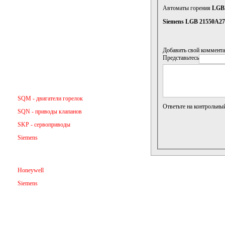
Газовые, воздушные клапана
Автоматы горения
LGB2
VV Danfoss
Siemens LGB 21550A2
Высоковольтные трансформаторы
Добавить свой коммента
Представьтесь
Электроды
Сервоприводы
SQM - двигатели горелок
Ответьте на контрольны
SQN - приводы клапанов
SKP - сервоприводы
Siemens
Контроллеры
Honeywell
Siemens
VV Электроды
VV клапаны жидкотопливные