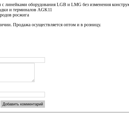
 с линейками оборудования LGB и LMG без изменения констру
одки и терминалов AGK11
родов росжига
личии. Продажа осуществляется оптом и в розницу.