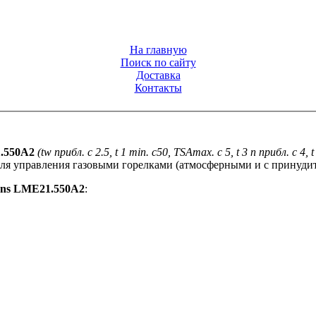
На главную
Поиск по сайту
Доставка
Контакты
1.550A2
(
tw прибл. с 2.5, t 1 min. с50, TSAmax. с 5, t 3 n прибл. с 4, 
ля управления газовыми горелками (атмосферными и с принуди
ens LME21.550A2
: