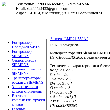
Телефоны: +7 903 663-58-87, +7 925 542-34-33
Email: s9255423433@gmail.com
Адрес: 141014, г. Мытищи, ул. Веры Волошиной 56
Siemens LME21.550A2
Контроллеры
13:47 14 декабря 2009
Honeywell S4565
Контроллеры
Менеджер горения
Siemens LME2
SIEMENS
Hz, CE0085BR0263
)
предназначен д
Сервопривода
SIEMENS
Технические характеристики
Siem
Датчики пламени
tw прибл. с2.5
SIEMENS
t1 min. с 50
Трансформаторы
TSA max. с 5
розжига SIEMENS
t3n прибл. с 4
Запасные части
t3 прибл. с 2
котлов отопления
t4 прибл. с 10
Вентилятоы,
t10 min. сек 3) 5
крыльчатки, трубки
230 V~ 50-60Hz
котлов
CE-0085BR0263
Газовые,