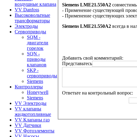
воздушные клапана
Siemens LME21.550A2
с
овместимы
VV Danfoss
- Применение существующей пров
Высоковольтные
- Применение существующих элект
трансформаторы
Siemens LME21.550A2
всегда в на
Электроды
Сервоприводы
SQM -
двигатели
горелок
SQN -
Добавить свой комментарий:
приводы
Представьтесь
клапанов
SKP -
сервоприводы
Siemens
Контроллеры
Honeywell
Ответьте на контрольный вопрос:
Siemens
VV Электроды
VV клапаны
жидкотопливные
VV Клапаны газ
VV Датчики
VV Фотоэлементы
VV Насосы