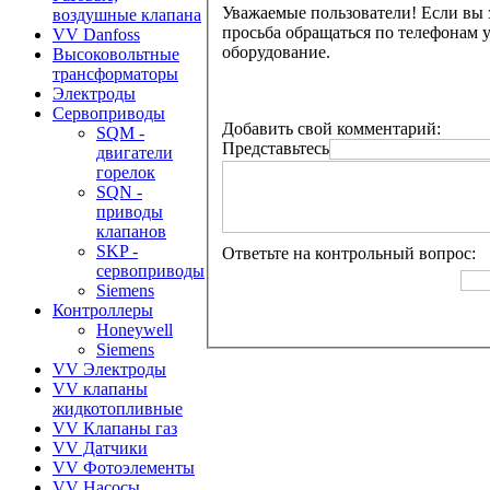
Уважаемые пользователи! Если вы 
воздушные клапана
просьба обращаться по телефонам 
VV Danfoss
оборудование.
Высоковольтные
трансформаторы
Электроды
Сервоприводы
Добавить свой комментарий:
SQM -
Представьтесь
двигатели
горелок
SQN -
приводы
клапанов
SKP -
Ответьте на контрольный вопрос:
сервоприводы
Siemens
Контроллеры
Honeywell
Siemens
VV Электроды
VV клапаны
жидкотопливные
VV Клапаны газ
VV Датчики
VV Фотоэлементы
VV Насосы