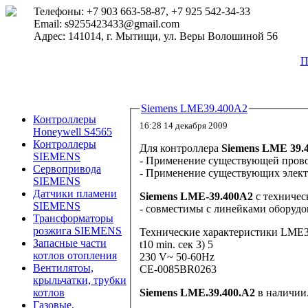
Телефоны: +7 903 663-58-87, +7 925 542-34-33
Email: s9255423433@gmail.com
Адрес: 141014, г. Мытищи, ул. Веры Волошиной 56
П
Siemens LME39.400A2
Контроллеры
16:28 14 декабря 2009
Honeywell S4565
Контроллеры
Для контроллера
Siemens LME 39.
SIEMENS
- Применение существующей пров
Сервопривода
- Применение существующих элект
SIEMENS
Датчики пламени
Siemens LME-39.400A2
с техниче
SIEMENS
- совместимы с линейками оборуд
Трансформаторы
розжига SIEMENS
Технические характеристики LME
Запасные части
t10 min. сек 3) 5
котлов отопления
230 V~ 50-60Hz
Вентилятоы,
CE-0085BR0263
крыльчатки, трубки
Siemens LME.39.400.A2
в наличии
котлов
Газовые,