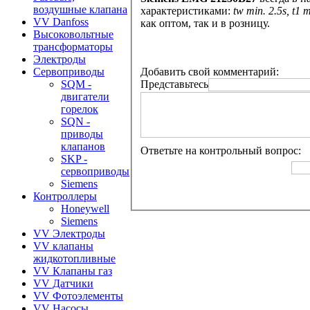
воздушные клапана
характеристиками:
tw min. 2.5s, t1 
VV Danfoss
как оптом, так и в розницу.
Высоковольтные
трансформаторы
Электроды
Добавить свой комментарий:
Сервоприводы
Представьтесь
SQM -
двигатели
горелок
SQN -
приводы
клапанов
Ответьте на контрольный вопрос:
SKP -
сервоприводы
Siemens
Контроллеры
Honeywell
Siemens
VV Электроды
VV клапаны
жидкотопливные
VV Клапаны газ
VV Датчики
VV Фотоэлементы
VV Насосы