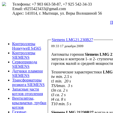
Телефоны: +7 903 663-58-87, +7 925 542-34-33
Email: s9255423433@gmail.com
Адрес: 141014, г. Мытищи, ул. Веры Волошиной 56
П
Siemens LMG21.230B27
Контроллеры
09:33 17 декабря 2009
Honeywell S4565
Контроллеры
Автоматы горения
Siemens
LMG 21
SIEMENS
запуска и контроля 1- и 2- ступе
Сервопривода
горелок малой и средней мощности
SIEMENS
Датчики пламени
Технические характеристики
LMG 
SIEMENS
tw min. 2.5 s
Трансформаторы
t1 min. 20 s
розжига SIEMENS
TSAmax. 3 s
Запасные части
t3n ca. 2 s
котлов отопления
t3 ca. 2 s
Вентилятоы,
t4 ca. 8 s
крыльчатки, трубки
T10 min. 5 s
котлов
Газовые,
Siemens
LMG 21230B27
всегда в н