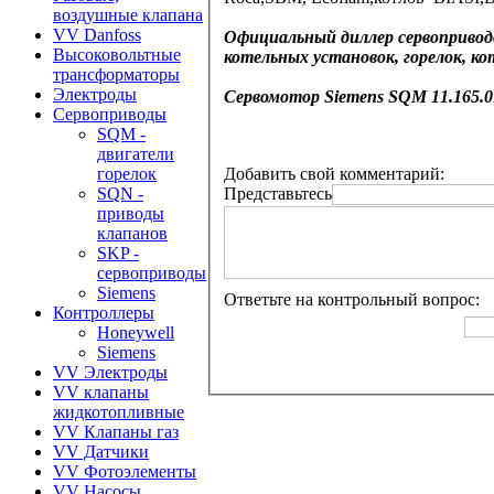
воздушные клапана
VV Danfoss
Официальный диллер сервоприводо
Высоковольтные
котельных установок, горелок, к
трансформаторы
Электроды
Сервомотор
Siemens
SQM 11.165.0
Сервоприводы
SQM -
двигатели
Добавить свой комментарий:
горелок
Представьтесь
SQN -
приводы
клапанов
SKP -
сервоприводы
Siemens
Ответьте на контрольный вопрос:
Контроллеры
Honeywell
Siemens
VV Электроды
VV клапаны
жидкотопливные
VV Клапаны газ
VV Датчики
VV Фотоэлементы
VV Насосы