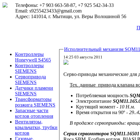
Телефоны: +7 903 663-58-87, +7 925 542-34-33
Email: s9255423433@gmail.com
Адрес: 141014, г. Мытищи, ул. Веры Волошиной 56
П
Исполнительный механизм SQM11
Контроллеры
14:25 03 августа 2011
Honeywell S4565
Контроллеры
SIEMENS
Серво-приводы механические для 
Сервопривода
SIEMENS
Тех.
данные п
ривода клапана в
Датчики пламени
SIEMENS
Потребляемая мощность
SQM 
Трансформаторы
Электропитание
SQM11.165
розжига SIEMENS
Крутящий момент
- 10 Н.м.
Запасные части
Время открытия на 90º
- 29..4
котлов отопления
Вентилятоы,
В продаже
сервоприводы:
враща
крыльчатки, трубки
котлов
Серия сервомоторов SQM11.1650
Газовые,
Roca,SBM, Ecoflam,котлов BIASI