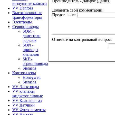
Производитель - Данфос (Дания)
воздушные клапана
VV Danfoss
Добавить свой комментарий:
Высоковольтные
Представьтесь
трансформаторы
Электроды
Сервоприводы
SQM -
двигатели
Ответьте на контрольный вопрос:
горелок
SQN -
приводы
клапанов
SKP -
сервоприводы
Siemens
Контроллеры
Honeywell
Siemens
VV Электроды
VV клапаны
жидкотопливные
VV Клапаны газ
VV Датчики
VV Фотоэлементы
VV Насосы