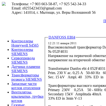
Телефоны: +7 903 663-58-87, +7 925 542-34-33
Email: s9255423433@gmail.com
Адрес: 141014, г. Мытищи, ул. Веры Волошиной 56
П
DANFOSS EBI4
Контроллеры
12:21 11 января 2011
Honeywell S4565
Высоковольтный трансформатор Da
Контроллеры
№ 052F4031
SIEMENS
Напряжение на первичной обмотке 2
Сервопривода
напряжение на вторичной обмотке 
SIEMENS
Датчики пламени
Transformator Danfos ebi 4 052F403
SIEMENS
Prim. 230 V ac. 0,25 A 50-60 Hz 6
Трансформаторы
Sec. 15 kV Ampl. 40 33% ED in 
розжига SIEMENS
Запасные части
Трансформаторы высокого напряже
котлов отопления
Primary 230V 0,25A 50 - 60Hz 
Вентилятоы,
Secondary 15kV Amplituda 40mA
крыльчатки, трубки
33% ED in 3min V-13
котлов
Газовые,