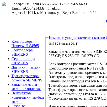
Телефоны: +7 903 663-58-87, +7 925 542-34-33
Email: s9255423433@gmail.com
Адрес: 141014, г. Мытищи, ул. Веры Волошиной 56
П
Комплектующие элементы котлов S
Контроллеры
18:58 24 января 2011
Honeywell S4565
Контроллеры
Запасные части для котлов SIME R
SIEMENS
237 CE; RS 258 CE; RS 279 CE
Сервопривода
SIEMENS
Блок контроля розжига котла RS 10
Датчики пламени
Контроллер зажигания RS 129 CE
SIEMENS
Автомат управления горением к ко
Трансформаторы
Электроды поджига к горелке котл
розжига SIEMENS
Запальные электроды котлов RS 1
Запасные части
Трансформаторные катушки для гор
котлов отопления
Трансформаторы систем зажигания
Вентилятоы,
Датчики пламени для котла RS 258
крыльчатки, трубки
Фотоэлементы на котел RS 279 CE
котлов
Газовые,
Электроды зажигания устанавливаю