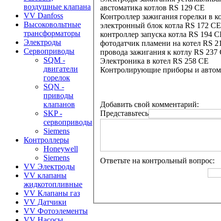
воздушные клапана
австоматика котлов RS 129 CE
VV Danfoss
Контроллер зажигания горелки в к
Высоковольтные
электронный блок котла RS 172 CE
трансформаторы
контроллер запуска котла RS 194 C
Электроды
фотодатчик пламени на котел RS 2
Сервоприводы
провода зажигания к котлу RS 237
SQM -
Электроника в котел RS 258 CE
двигатели
Контролирующие приборы и автома
горелок
SQN -
приводы
Добавить свой комментарий:
клапанов
Представьтесь
SKP -
сервоприводы
Siemens
Контроллеры
Honeywell
Siemens
Ответьте на контрольный вопрос:
VV Электроды
VV клапаны
жидкотопливные
VV Клапаны газ
VV Датчики
VV Фотоэлементы
VV Насосы