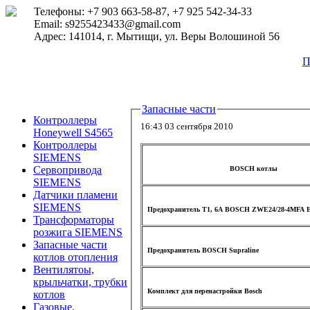
Телефоны: +7 903 663-58-87, +7 925 542-34-33
Email: s9255423433@gmail.com
Адрес: 141014, г. Мытищи, ул. Веры Волошиной 56
П
Запасные части
Контроллеры
16:43 03 сентября 2010
Honeywell S4565
Контроллеры
SIEMENS
Сервопривода
BOSCH котлы
SIEMENS
Датчики пламени
SIEMENS
Предохранитель Т1, 6А BOSCH ZWE24/28-4MFA E
Трансформаторы
розжига SIEMENS
Запасные части
Предохранитель BOSCH Supraline
котлов отопления
Вентилятоы,
крыльчатки, трубки
Комплект для перенастройки Bosch
котлов
Газовые,