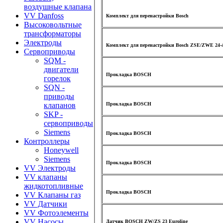
воздушные клапана
VV Danfoss
Комплект для перенастройки Bosch
Высоковольтные
трансформаторы
Электроды
Комплект для перенастройки Bosch ZSE/ZWE 24-
Сервоприводы
SQM -
двигатели
Прокладка BOSCH
горелок
SQN -
приводы
Прокладка BOSCH
клапанов
SKP -
сервоприводы
Siemens
Прокладка BOSCH
Контроллеры
Honeywell
Siemens
Прокладка BOSCH
VV Электроды
VV клапаны
жидкотопливные
Прокладка BOSCH
VV Клапаны газ
VV Датчики
VV Фотоэлементы
VV Насосы
Датчик BOSCH ZW/ZS 23 Euroline