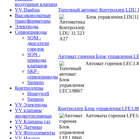
воздушные клапана
Топочный автомат Контроллер LDU 1
VV Danfoss
Высоковольтные
Блок управления LDU11
трансформаторы
Электроды
Сервоприводы
SQM -
двигатели
горелок
SQN -
Автомат горения Блок управления L
приводы
Автомат горения LEC1.
клапанов
SKP -
сервоприводы
Siemens
Контроллеры
Honeywell
Siemens
VV Электроды
Контроллер Блок управления LFE1.8
VV клапаны
Автоматы горения LFE1
жидкотопливные
VV Клапаны газ
VV Датчики
VV Фотоэлементы
VV Насосы