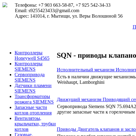
Телефоны: +7 903 663-58-87, +7 925 542-34-33
Email: s9255423433@gmail.com
Адрес: 141014, г. Мытищи, ул. Веры Волошиной 56
П
Контроллеры
SQN - приводы клапан
Honeywell S4565
Контроллеры
SIEMENS
Исполнительный механизм Исполни
Сервопривода
Есть в наличии движущие механизмы
SIEMENS
Weishaupt, Lamborghini
Датчики пламени
SIEMENS
Трансформаторы
Движущий механизм Приводящий сер
розжига SIEMENS
Сервопривода Siemens SQN 75.694A21
Запасные части
другие запасные части к горелочным
котлов отопления
Вентилятоы,
крыльчатки, трубки
Приводы Двигатель клапанов и засл
котлов
Газовые,