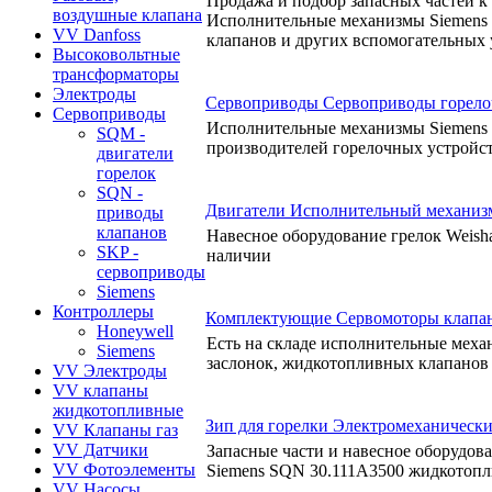
Продажа и подбор запасных частей к г
воздушные клапана
Исполнительные механизмы Siemens 
VV Danfoss
клапанов и других вспомогательных 
Высоковольтные
трансформаторы
Электроды
Сервоприводы Сервоприводы горело
Сервоприводы
Исполнительные механизмы Siemens с
SQM -
производителей горелочных устройс
двигатели
горелок
SQN -
Двигатели Исполнительный механизм
приводы
клапанов
Навесное оборудование грелок Weisha
SKP -
наличии
сервоприводы
Siemens
Контроллеры
Комплектующие Сервомоторы клапан
Honeywell
Есть на складе исполнительные меха
Siemens
заслонок, жидкотопливных клапанов и
VV Электроды
VV клапаны
жидкотопливные
Зип для горелки Электромеханически
VV Клапаны газ
VV Датчики
Запасные части и навесное оборудов
VV Фотоэлементы
Siemens SQN 30.111A3500 жидкотопл
VV Насосы