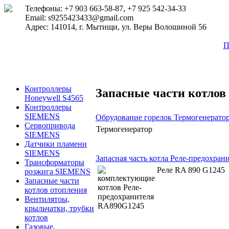
Телефоны: +7 903 663-58-87, +7 925 542-34-33
Email: s9255423433@gmail.com
Адрес: 141014, г. Мытищи, ул. Веры Волошиной 56
П
Контроллеры
Запасные части котлов
Honeywell S4565
Контроллеры
SIEMENS
Обрудование горелок Термогенерато
Сервопривода
Термогенератор
SIEMENS
Датчики пламени
SIEMENS
Запасная часть котла Реле-предохра
Трансформаторы
Реле RA 890 G1245
розжига SIEMENS
Запасные части
котлов отопления
Вентилятоы,
крыльчатки, трубки
котлов
Газовые,