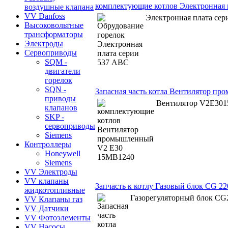
комплектующие котлов Электронная 
воздушные клапана
VV Danfoss
Электронная плата се
Высоковольтные
трансформаторы
Электроды
Сервоприводы
SQM -
двигатели
горелок
SQN -
Запасная часть котла Вентилятор п
приводы
Вентилятор V2E30
клапанов
SKP -
сервоприводы
Siemens
Контроллеры
Honeywell
Siemens
VV Электроды
VV клапаны
Запчасть к котлу Газовый блок CG 2
жидкотопливные
Газорегуляторный блок C
VV Клапаны газ
VV Датчики
VV Фотоэлементы
VV Насосы