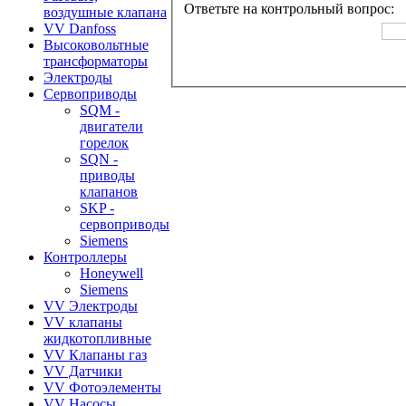
Ответьте на контрольный вопрос:
воздушные клапана
VV Danfoss
Высоковольтные
трансформаторы
Электроды
Сервоприводы
SQM -
двигатели
горелок
SQN -
приводы
клапанов
SKP -
сервоприводы
Siemens
Контроллеры
Honeywell
Siemens
VV Электроды
VV клапаны
жидкотопливные
VV Клапаны газ
VV Датчики
VV Фотоэлементы
VV Насосы