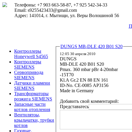
Телефоны: +7 903 663-58-87, +7 925 542-34-33
Email: s9255423433@gmail.com
Адрес: 141014, г. Мытищи, ул. Веры Волошиной 56
П
DUNGS MB-DLE 420 B01 S20
Контроллеры
12:05 30 апреля 2010
Honeywell S4565
DUNGS
Контроллеры
MB-DLE 420 B01 S20
SIEMENS
Pmax. 360 mbar pBr 4-20mbar
Сервопривода
-15T70
SIEMENS
Kl.A Gr.2 EN 88 EN 161
Датчики пламени
ID-No. CE-0085 AP3156
SIEMENS
Made in Germany
Трансформаторы
розжига SIEMENS
Добавить свой комментарий:
Запасные части
Представьтесь
котлов отопления
Вентилятоы,
крыльчатки, трубки
котлов
Газовые,