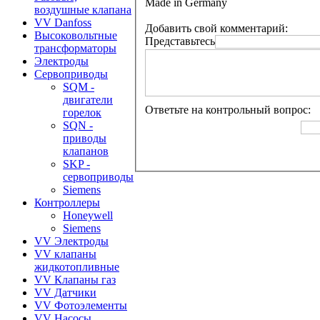
Made in Germany
воздушные клапана
VV Danfoss
Добавить свой комментарий:
Высоковольтные
Представьтесь
трансформаторы
Электроды
Сервоприводы
SQM -
двигатели
Ответьте на контрольный вопрос:
горелок
SQN -
приводы
клапанов
SKP -
сервоприводы
Siemens
Контроллеры
Honeywell
Siemens
VV Электроды
VV клапаны
жидкотопливные
VV Клапаны газ
VV Датчики
VV Фотоэлементы
VV Насосы