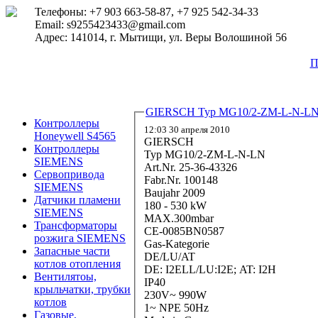
Телефоны: +7 903 663-58-87, +7 925 542-34-33
Email: s9255423433@gmail.com
Адрес: 141014, г. Мытищи, ул. Веры Волошиной 56
П
GIERSCH Typ MG10/2-ZM-L-N-L
Контроллеры
12:03 30 апреля 2010
Honeywell S4565
GIERSCH
Контроллеры
Typ MG10/2-ZM-L-N-LN
SIEMENS
Art.Nr. 25-36-43326
Сервопривода
Fabr.Nr. 100148
SIEMENS
Baujahr 2009
Датчики пламени
180 - 530 kW
SIEMENS
MAX.300mbar
Трансформаторы
CE-0085BN0587
розжига SIEMENS
Gas-Kategorie
Запасные части
DE/LU/AT
котлов отопления
DE: I2ELL/LU:I2E; AT: I2H
Вентилятоы,
IP40
крыльчатки, трубки
230V~ 990W
котлов
1~ NPE 50Hz
Газовые,