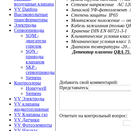
воздушные клапана
Сетевое на
пряжение
AC 12
VV Danfoss
Запасной УФ-
фотоэлемент
Высоковольтные
Степень защиты
IP65
трансформаторы
Монтажное положение — оп
Электроды
Кабель зажигания (только QRA
Сервоприводы
Хранение DIN EN 60721-3-1
SQM -
Климатические условия класс
двигатели
Механические условия класс 
горелок
Диапазон температуры -20..
SQN -
Детектор пламени
QRA 75
приводы
клапанов
SKP -
сервоприводы
Siemens
Добавить свой комментарий:
Контроллеры
Представьтесь
Honeywell
Siemens
VV Электроды
VV клапаны
жидкотопливные
VV Клапаны газ
Ответьте на контрольный вопрос:
VV Датчики
VV Фотоэлементы
VV Насосы