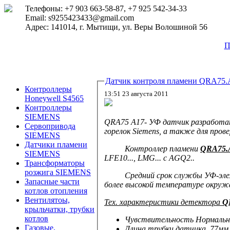
Телефоны: +7 903 663-58-87, +7 925 542-34-33
Email: s9255423433@gmail.com
Адрес: 141014, г. Мытищи, ул. Веры Волошиной 56
П
Датчик контроля пламени QRA75.
Контроллеры
13:51 23 августа 2011
Honeywell S4565
Контроллеры
SIEMENS
QRA75 А17
- УФ датчик разработа
Сервопривода
горелок Siemens, а также для пров
SIEMENS
Датчики пламени
Контроллер пламени
QRA75.
SIEMENS
LFE10..., LMG... с AGQ2..
Трансформаторы
розжига SIEMENS
Средний срок службы УФ-эл
Запасные части
более высокой температуре окруж
котлов отопления
Вентилятоы,
Тех. характеристики детектора
Q
крыльчатки, трубки
котлов
Чувстви
тельность
Нормаль
н
Газовые,
Длина трубки
датчика 77мм