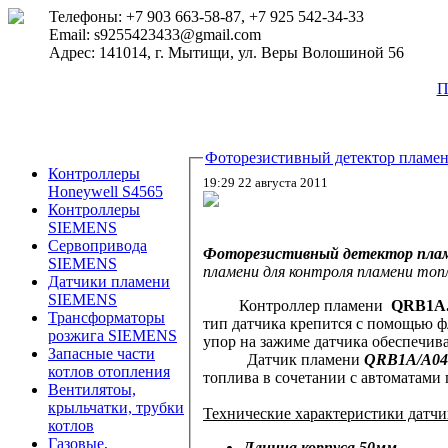
Телефоны: +7 903 663-58-87, +7 925 542-34-33
Email: s9255423433@gmail.com
Адрес: 141014, г. Мытищи, ул. Веры Волошиной 56
П
Контроллеры
19:29 22 августа 2011
Honeywell S4565
Контроллеры
SIEMENS
Сервопривода
Фоторезистивный детектор пла
SIEMENS
пламени для контроля пламени топл
Датчики пламени
SIEMENS
Контроллер пламени
QRB1A.
Трансформаторы
тип датчика крепится с помощью 
розжига SIEMENS
упор на зажиме датчика обеспечи
Запасные части
Датчик пламени
QRB1A/A04
котлов отопления
топлива в сочетании с автоматами
Вентилятоы,
крыльчатки, трубки
Технические характеристики д
атч
котлов
Газовые,
Длинна корпуса 50мм