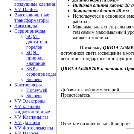
воздушные клапана
Видимая длинна кабеля 20 с
VV Danfoss
Зачищенная длинна 40 мм
Высоковольтные
Используется в основном вм
трансформаторы
работы.
Электроды
Максимальная спектральная 
Сервоприводы
тем самым максимальный уро
SQM -
жидкого топлива.
двигатели
горелок
Поскольку
QRB1A A048B
SQN -
источников света (освещение в кот
приводы
действие стандартные инструкции 
клапанов
QRB1.AA048B70B
-в
наличии. Прод
SKP -
сервоприводы
Siemens
Контроллеры
Добавить свой комментарий:
Honeywell
Представьтесь
Siemens
VV Электроды
VV клапаны
жидкотопливные
VV Клапаны газ
VV Датчики
Ответьте на контрольный вопрос:
VV Фотоэлементы
VV Насосы