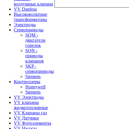
воздушные клапана
VV Danfoss
Высоковольтные
трансформаторы
Электроды
Сервоприводы
SQM -
двигатели
горелок
SQN -
приводы
клапанов
SKP -
сервоприводы
Siemens
Контроллеры
Honeywell
Siemens
VV Электроды
VV клапаны
жидкотопливные
VV Клапаны газ
VV Датчики
VV Фотоэлементы
VV Насосы