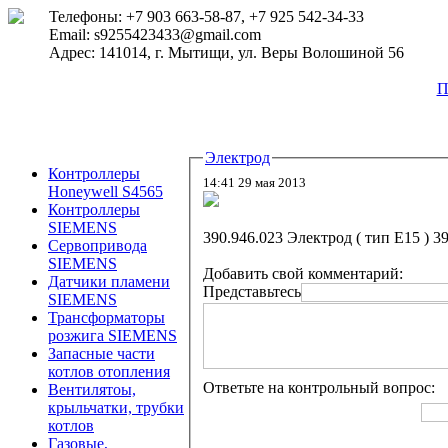
Телефоны: +7 903 663-58-87, +7 925 542-34-33
Email: s9255423433@gmail.com
Адрес: 141014, г. Мытищи, ул. Веры Волошиной 56
П
Электрод
Контроллеры
14:41 29 мая 2013
Honeywell S4565
Контроллеры
SIEMENS
390.946.023 Электрод ( тип E15 ) 3
Сервопривода
SIEMENS
Добавить свой комментарий:
Датчики пламени
Представьтесь
SIEMENS
Трансформаторы
розжига SIEMENS
Запасные части
котлов отопления
Ответьте на контрольный вопрос:
Вентилятоы,
крыльчатки, трубки
котлов
Газовые,