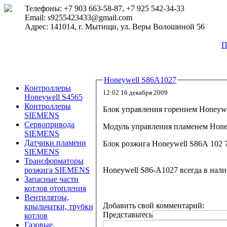
Телефоны: +7 903 663-58-87, +7 925 542-34-33
Email: s9255423433@gmail.com
Адрес: 141014, г. Мытищи, ул. Веры Волошиной 56
П
Honeywell S86A1027
Контроллеры
12:02 16 декабря 2009
Honeywell S4565
Контроллеры
Блок управления горением
Honeywe
SIEMENS
Сервопривода
Модуль управления пламенем
Hone
SIEMENS
Датчики пламени
Блок розжига
Honeywell S86A 102 
SIEMENS
Трансформаторы
Honeywell S86-A1027
всегда в нал
розжига SIEMENS
Запасные части
котлов отопления
Вентилятоы,
Добавить свой комментарий:
крыльчатки, трубки
Представьтесь
котлов
Газовые,