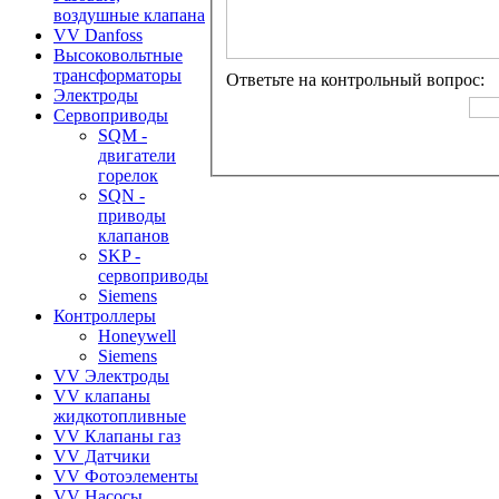
воздушные клапана
VV Danfoss
Высоковольтные
трансформаторы
Ответьте на контрольный вопрос:
Электроды
Сервоприводы
SQM -
двигатели
горелок
SQN -
приводы
клапанов
SKP -
сервоприводы
Siemens
Контроллеры
Honeywell
Siemens
VV Электроды
VV клапаны
жидкотопливные
VV Клапаны газ
VV Датчики
VV Фотоэлементы
VV Насосы