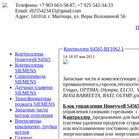
Телефоны: +7 903 663-58-87, +7 925 542-34-33
Email: s9255423433@gmail.com
Адрес: 141014, г. Мытищи, ул. Веры Волошиной 56
П
Контроллер S4565 BF1062 1
Контроллеры
14:18 05 мая 2011
Honeywell S4565
Контроллеры
SIEMENS
Сервопривода
Запасные части и комплектующие
SIEMENS
промышленного,горелок,теплосет
Датчики пламени
Unigas, OPTIMA, Olympia, ELCO,
SIEMENS
BIASI.BARREETA, BAXI, OLYMP.
дл
Трансформаторы
розжига SIEMENS
Блок управления Honeywell S456
Запасные части
управления газовыми горелками с
котлов отопления
К
онтроллер
предназначен для бы
Вентилятоы,
(система удаления продуктов сгора
крыльчатки, трубки
или воспламенение постоянно дейс
котлов
энергонезависимая или энергозави
Газовые,