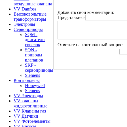
воздушные клапана
VV Danfoss
Добавить свой комментарий:
Высоковольтные
Представьтесь
трансформаторы
Электроды
Сервоприводы
SQM -
двигатели
Ответьте на контрольный вопрос:
горелок
SQN -
приводы
клапанов
SKP -
сервоприводы
Siemens
Контроллеры
Honeywell
Siemens
VV Электроды
VV клапаны
жидкотопливные
VV Клапаны газ
VV Датчики
VV Фотоэлементы
VV Насосы