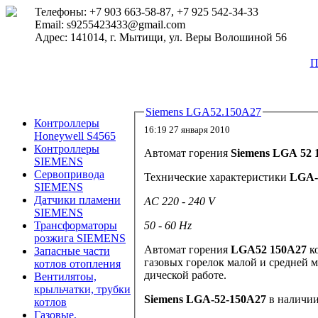
Телефоны: +7 903 663-58-87, +7 925 542-34-33
Email: s9255423433@gmail.com
Адрес: 141014, г. Мытищи, ул. Веры Волошиной 56
П
Siemens LGA52.150A27
Контроллеры
16:19 27 января 2010
Honeywell S4565
Контроллеры
Автомат горения
Siemens
LGA 52 
SIEMENS
Сервопривода
Технические характеристики
LGA-
SIEMENS
Датчики пламени
AC 220 - 240 V
SIEMENS
50 - 60 Hz
Трансформаторы
розжига SIEMENS
Автомат горения
LGA52 150A27
к
Запасные части
газовых горелок малой и средней м
котлов отопления
дической работе.
Вентилятоы,
крыльчатки, трубки
Siemens
LGA-52-150A27
в наличии
котлов
Газовые,