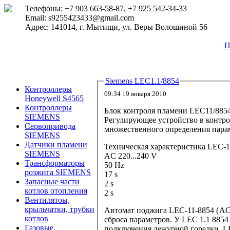
Телефоны: +7 903 663-58-87, +7 925 542-34-33
Email: s9255423433@gmail.com
Адрес: 141014, г. Мытищи, ул. Веры Волошиной 56
П
Siemens LEC1.1/8854
Контроллеры
09:34 19 января 2010
Honeywell S4565
Контроллеры
Блок контроля пламени LEC11/8854
SIEMENS
Регулирующее устройство в контрол
Сервопривода
множественного определения пара
SIEMENS
Датчики пламени
Техническая характеристика LEC-1
SIEMENS
AC 220...240 V
Трансформаторы
50 Hz
розжига SIEMENS
17 s
Запасные части
2 s
котлов отопления
2 s
Вентилятоы,
крыльчатки, трубки
Автомат поджига LEC-11-8854 (
AC 
котлов
сброса параметров. У LEC 1.1 88
Газовые,
подключения дежурной горелки. LE