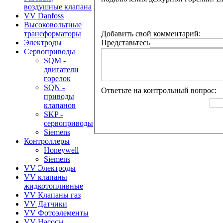
воздушные клапана
VV Danfoss
Высоковольтные
Добавить свой комментарий:
трансформаторы
Представьтесь
Электроды
Сервоприводы
SQM -
двигатели
горелок
SQN -
Ответьте на контрольный вопрос:
приводы
клапанов
SKP -
сервоприводы
Siemens
Контроллеры
Honeywell
Siemens
VV Электроды
VV клапаны
жидкотопливные
VV Клапаны газ
VV Датчики
VV Фотоэлементы
VV Насосы