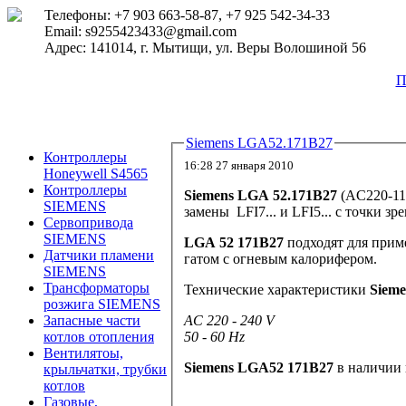
Телефоны: +7 903 663-58-87, +7 925 542-34-33
Email: s9255423433@gmail.com
Адрес: 141014, г. Мытищи, ул. Веры Волошиной 56
П
Siemens LGA52.171B27
Контроллеры
16:28 27 января 2010
Honeywell S4565
Контроллеры
Siemens LGA 52.171B27
(
AC220-11
SIEMENS
замены
LFI7... и LFI5... с точки зр
Сервопривода
SIEMENS
LGA 52 171B27
подходят для прим
Датчики пламени
гатом с огневым калорифером.
SIEMENS
Трансформаторы
Технические характеристики
Siem
розжига SIEMENS
AC 220 - 240 V
Запасные части
50 - 60 Hz
котлов отопления
Вентилятоы,
Siemens LGA52 171B27
в наличии 
крыльчатки, трубки
котлов
Газовые,