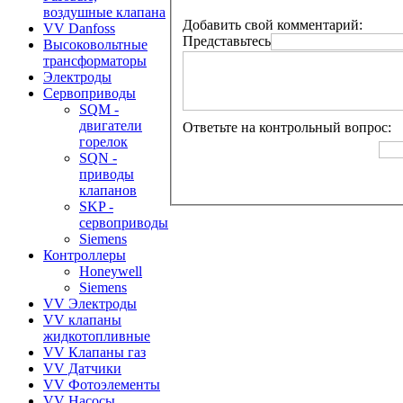
воздушные клапана
Добавить свой комментарий:
VV Danfoss
Представьтесь
Высоковольтные
трансформаторы
Электроды
Сервоприводы
SQM -
двигатели
Ответьте на контрольный вопрос:
горелок
SQN -
приводы
клапанов
SKP -
сервоприводы
Siemens
Контроллеры
Honeywell
Siemens
VV Электроды
VV клапаны
жидкотопливные
VV Клапаны газ
VV Датчики
VV Фотоэлементы
VV Насосы