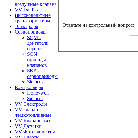
воздушные клапана
VV Danfoss
Высоковольтные
трансформаторы
Ответьте на контрольный вопрос:
Электроды
Сервоприводы
SQM -
двигатели
горелок
SQN -
приводы
клапанов
SKP -
сервоприводы
Siemens
Контроллеры
Honeywell
Siemens
VV Электроды
VV клапаны
жидкотопливные
VV Клапаны газ
VV Датчики
VV Фотоэлементы
VV Насосы