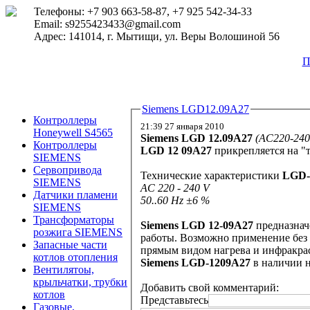
Телефоны: +7 903 663-58-87, +7 925 542-34-33
Email: s9255423433@gmail.com
Адрес: 141014, г. Мытищи, ул. Веры Волошиной 56
П
Siemens LGD12.09A27
Контроллеры
21:39 27 января 2010
Honeywell S4565
Siemens LGD 12.09A27
(AC220-240V
Контроллеры
LGD 12 09A27
прикрепляется на "т
SIEMENS
Сервопривода
Технические характеристики
LGD-
SIEMENS
AC 220 - 240 V
Датчики пламени
50..60 Hz ±6 %
SIEMENS
Трансформаторы
Siemens LGD 12-09A27
предназнач
розжига SIEMENS
работы. Возможно применение без 
Запасные части
прямым видом нагрева и инфракрас
котлов отопления
Siemens LGD-1209A27
в наличии н
Вентилятоы,
крыльчатки, трубки
Добавить свой комментарий:
котлов
Представьтесь
Газовые,