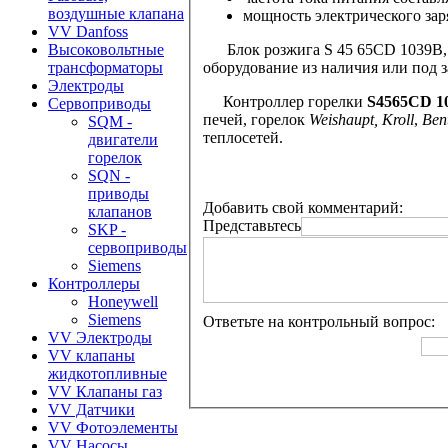
воздушные клапана
мощность электрического за
VV Danfoss
Блок розжига
S 45 65CD 1039B
Высоковольтные
оборудование из наличия или под з
трансформаторы
Электроды
Контроллер горелки
S4565CD 1
Сервоприводы
печей, горелок
Weishaupt, Kroll
,
Ben
SQM -
теплосетей.
двигатели
горелок
SQN -
приводы
Добавить свой комментарий:
клапанов
Представьтесь
SKP -
сервоприводы
Siemens
Контроллеры
Honeywell
Siemens
Ответьте на контрольный вопрос:
VV Электроды
VV клапаны
жидкотопливные
VV Клапаны газ
VV Датчики
VV Фотоэлементы
VV Насосы