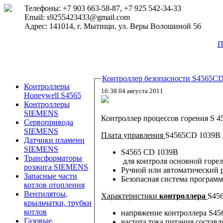
Телефоны: +7 903 663-58-87, +7 925 542-34-33
Email: s9255423433@gmail.com
Адрес: 141014, г. Мытищи, ул. Веры Волошиной 56
П
Контроллер безопасности S4565C
Контроллеры
16:38 04 августа 2011
Honeywell S4565
Контроллеры
SIEMENS
Контроллер процессов горения
S 4
Сервопривода
SIEMENS
Плата управления
S4565CD 1039B
Датчики пламени
SIEMENS
S4565 CD 1039B
Трансформаторы
для контроля основной горел
розжига SIEMENS
Ручной или автоматический 
Запасные части
Безопасная система програм
котлов отопления
Вентилятоы,
Характеристики
контроллера
S45
крыльчатки, трубки
котлов
напряжение контроллера
S45
Газовые,
частота тока питания состав