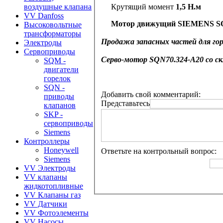
Крутящий момент
1,5 Н.м
воздушные клапана
VV Danfoss
Мотор
движущий
SIEMENS
S
Высоковольтные
трансформаторы
Продажа запасных частей для горе
Электроды
Сервоприводы
Серво-мотор
SQN70.324-A20
со с
SQM -
двигатели
горелок
SQN -
Добавить свой комментарий:
приводы
Представьтесь
клапанов
SKP -
сервоприводы
Siemens
Контроллеры
Honeywell
Ответьте на контрольный вопрос:
Siemens
VV Электроды
VV клапаны
жидкотопливные
VV Клапаны газ
VV Датчики
VV Фотоэлементы
VV Насосы