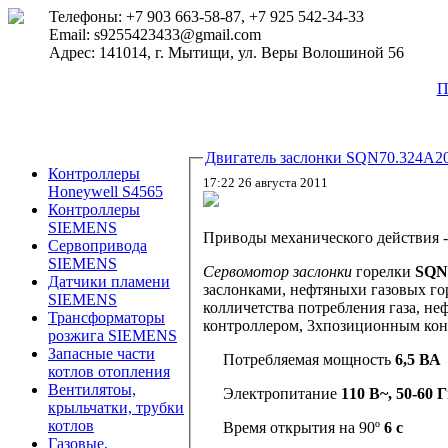
Телефоны: +7 903 663-58-87, +7 925 542-34-33
Email: s9255423433@gmail.com
Адрес: 141014, г. Мытищи, ул. Веры Волошиной 56
П
Двигатель заслонки SQN70.324A2
Контроллеры
17:22 26 августа 2011
Honeywell S4565
Контроллеры
SIEMENS
Приводы механического действия
Сервопривода
SIEMENS
Сервомотор заслонки
горелки
SQN
Датчики пламени
заслонками, нефтяныхи газовых го
SIEMENS
колличетства потребления газа, н
Трансформаторы
контроллером, 3хпозиционным конт
розжига SIEMENS
Запасные части
Потребляемая мощность
6,5 ВА
котлов отопления
Вентилятоы,
Электропитание
110 В~, 50-60 
крыльчатки, трубки
котлов
Время открытия на 90º
6 с
Газовые,