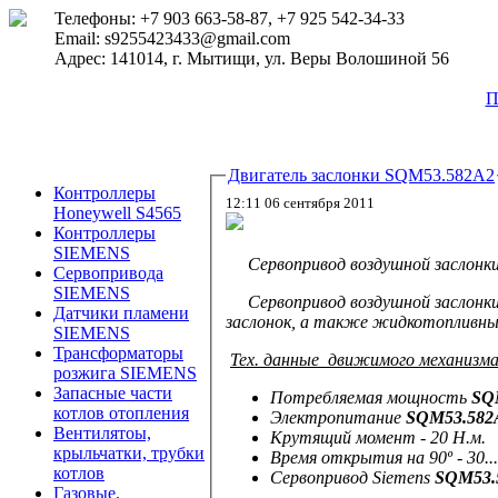
Телефоны: +7 903 663-58-87, +7 925 542-34-33
Email: s9255423433@gmail.com
Адрес: 141014, г. Мытищи, ул. Веры Волошиной 56
П
Двигатель заслонки SQM53.582A2
Контроллеры
12:11 06 сентября 2011
Honeywell S4565
Контроллеры
SIEMENS
Сервопривод воздушной заслонки
Сервопривода
SIEMENS
Сервопривод воздушной заслонк
Датчики пламени
заслонок, а также жидкотопливных
SIEMENS
Трансформаторы
Тех.
данные движимого механизм
розжига SIEMENS
Запасные части
Потребляемая мощность
SQM
котлов отопления
Электропитание
SQM53.58
Вентилятоы,
Крутящий момент - 20 Н.м.
крыльчатки, трубки
Время открытия на 90º - 30...
котлов
Сервопривод
Siemens
SQM53.
Газовые,