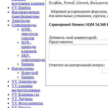
Ecoflam, Ferroli, Giersch
,
Roca
,котл
воздушные клапана
VV Danfoss
Широкий ассортимент форсунок, с
Высоковольтные
для котельных установок, горелок, 
трансформаторы
Электроды
Сервопривод
Siemens
SQM 54.560 
Сервоприводы
SQM -
двигатели
Добавить свой комментарий:
горелок
Представьтесь
SQN -
приводы
клапанов
SKP -
сервоприводы
Siemens
Ответьте на контрольный вопрос:
Контроллеры
Honeywell
Siemens
VV Электроды
VV клапаны
жидкотопливные
VV Клапаны газ
VV Датчики
VV Фотоэлементы
VV Насосы