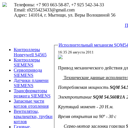
Телефоны: +7 903 663-58-87, +7 925 542-34-33
Email: s9255423433@gmail.com
Адрес: 141014, г. Мытищи, ул. Веры Волошиной 56
П
Исполнительный механизм SQM5
Контроллеры
16:35 26 августа 2011
Honeywell S4565
Контроллеры
SIEMENS
Привод механического действия д
Сервопривода
SIEMENS
Технические
данные исполните
Датчики пламени
SIEMENS
Потребляемая мощность
SQM 54.
Трансформаторы
розжига SIEMENS
Электропитание
SQM 54.560R1A
Запасные части
котлов отопления
Крутящий момент - 20 Н.м.
Вентилятоы,
Время открытия на 90º - 30 с
крыльчатки, трубки
котлов
Серво-мотор заслонки
горелки
Газовые,