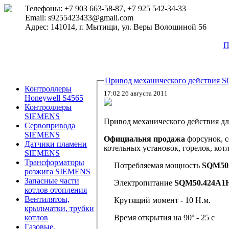
Телефоны: +7 903 663-58-87, +7 925 542-34-33
Email: s9255423433@gmail.com
Адрес: 141014, г. Мытищи, ул. Веры Волошиной 56
П
Привод механического действия
Контроллеры
17:02 26 августа 2011
Honeywell S4565
Контроллеры
SIEMENS
Привод механического действия д
Сервопривода
SIEMENS
Официальня продажа
форсунок, с
Датчики пламени
котельных установок, горелок, кот
SIEMENS
Трансформаторы
По
требляемая мощность
SQM50
розжига SIEMENS
Запасные части
Электропитание
SQM50.424A
котлов отопления
Вентилятоы,
Крутящий момент - 10 Н.м.
крыльчатки, трубки
Время открытия на 90º - 25 с
котлов
Газовые,