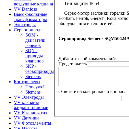
Тип защиты IP 54
воздушные клапана
VV Danfoss
Серво-мотор заслонки горелки
Высоковольтные
Ecoflam, Ferroli, Giersch, Roca,
трансформаторы
оборудования и теплосетей.
Электроды
Сервоприводы
SQM -
Сервопривод
Siemens
SQM50424A1
двигатели
горелок
SQN -
приводы
Добавить свой комментарий:
клапанов
Представьтесь
SKP -
сервоприводы
Siemens
Контроллеры
Honeywell
Ответьте на контрольный вопрос:
Siemens
VV Электроды
VV клапаны
жидкотопливные
VV Клапаны газ
VV Датчики
VV Фотоэлементы
VV Насосы