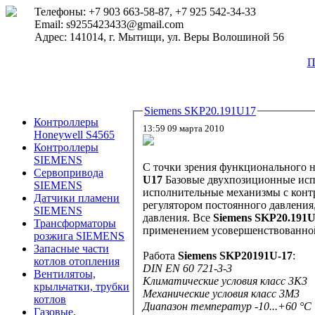
Телефоны: +7 903 663-58-87, +7 925 542-34-33
Email: s9255423433@gmail.com
Адрес: 141014, г. Мытищи, ул. Веры Волошиной 56
П
Siemens SKP20.191U17
Контроллеры
13:59 09 марта 2010
Honeywell S4565
Контроллеры
SIEMENS
Сервопривода
U17
Базовые двухпозиционные ис
SIEMENS
исполнительные механизмы с контроллером отнош
Датчики пламени
регулятором постоянного давления, двухпозиционные сервоприводы с регулятором дифференциальн
SIEMENS
давления. Все
Siemens SKP20.191
Трансформаторы
применением усовершенствов
розжига SIEMENS
Запасные части
Работа
Siemens SKP20191U-17
:
котлов отопления
DIN EN 60 721-3-3
Вентилятоы,
Климатические условия класс 3K3
крыльчатки, трубки
Механические условия класс 3M3
котлов
Диапазон температур -10...+60 °C
Газовые,