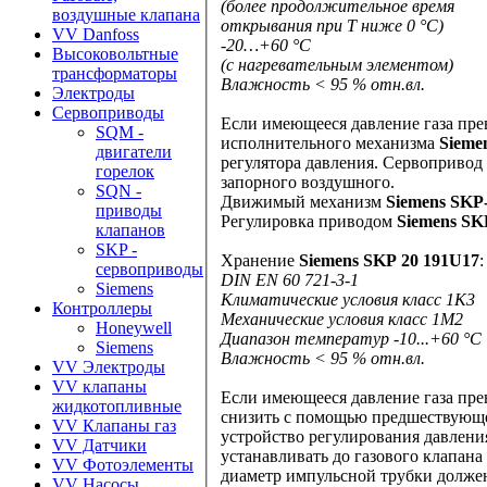
(более продолжительное время
воздушные клапана
открывания при Т ниже 0 °C)
VV Danfoss
-20…+60 °C
Высоковольтные
(с нагревательным элементом)
трансформаторы
Влажность < 95 % отн.вл.
Электроды
Сервоприводы
Если имеющееся давление газа превышает м
SQM -
исполнительного механизма
двигатели
регулятора давления. Сервопривод
горелок
запорного воздушного.
SQN -
Движимый механизм
Siemens SKP
приводы
Регулировка приводом
Siemens SK
клапанов
SKP -
Хранение
Siemens SKP 20 191U17
:
сервоприводы
DIN EN 60 721-3-1
Siemens
Климатические условия класс 1K3
Контроллеры
Механические условия класс 1M2
Honeywell
Диапазон температур -10...+60 °C
Siemens
Влажность < 95 % отн.вл.
VV Электроды
VV клапаны
Если имеющееся давление газа превышает макси
жидкотопливные
снизить с помощью предшествующего регулятора давления. Кроме этого
VV Клапаны газ
устройство регулирования давления. Выключатель давления из-за недостатка газа следует всегда
VV Датчики
VV Фотоэлементы
диаметр импульсной трубки долже
VV Насосы