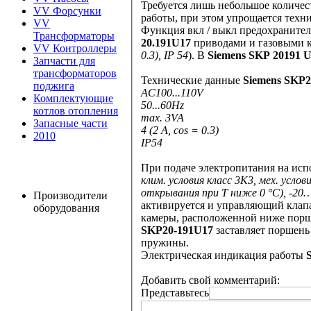
Требуется лишь небольшое количес
VV Форсунки
работы, при этом упро
VV
Трансформаторы
20.191U17
приводами и газо
VV Контроллеры
0.3), IP 54
). В
Siemens SKP 2019
Запчасти для
трансформаторов
Технические данные
Siemens SKP2
поджига
AC100...110V
Комплектующие
50...60Hz
котлов отопления
max. 3VA
Запасные части
4 (2 A, cos = 0.3)
2010
IP54
При подаче электропитания на ис
клим. условия класс 3K3, мех. условия 3 M3, Диап. темп. -10..
открыв
Производители
активируется и управляющий клапан закрывается. Теп
оборудования
SKP20-191U17
заставляет поршень опуститься вниз, открывая при этом
пружины.
Электрическая индикация работы
Добавить свой комментарий:
Представьтесь