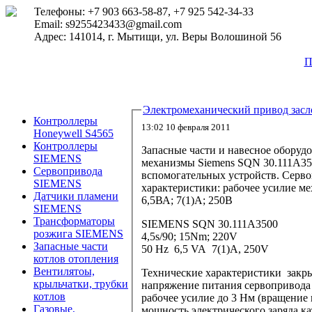
Телефоны: +7 903 663-58-87, +7 925 542-34-33
Email: s9255423433@gmail.com
Адрес: 141014, г. Мытищи, ул. Веры Волошиной 56
П
Электромеханический привод засл
Контроллеры
13:02 10 февраля 2011
Honeywell S4565
Контроллеры
Запасные части и навесное оборудо
SIEMENS
механизмы Siemens SQN 30.111A35
Сервопривода
вспомогательных устройств. Серв
SIEMENS
характеристики: рабочее усилие ме
Датчики пламени
6,5ВА; 7(1)А; 250В
SIEMENS
Трансформаторы
SIEMENS SQN 30.111A3500
розжига SIEMENS
4,5s/90; 15Nm; 220V
Запасные части
50 Hz 6,5 VA 7(1)A, 250V
котлов отопления
Вентилятоы,
Технические характеристики закр
крыльчатки, трубки
напряжение питания сервопривода 
котлов
рабочее усилие до 3 Нм (вращение 
Газовые,
мощность электрического заряда ка