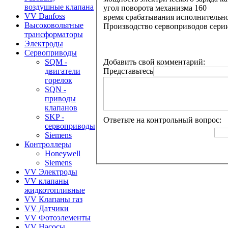
воздушные клапана
угол поворота механизма 160
VV Danfoss
время срабатывания исполнительног
Высоковольтные
Производство сервоприводов серии
трансформаторы
Электроды
Сервоприводы
Добавить свой комментарий:
SQM -
Представьтесь
двигатели
горелок
SQN -
приводы
клапанов
SKP -
Ответьте на контрольный вопрос:
сервоприводы
Siemens
Контроллеры
Honeywell
Siemens
VV Электроды
VV клапаны
жидкотопливные
VV Клапаны газ
VV Датчики
VV Фотоэлементы
VV Насосы